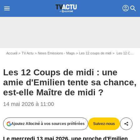
profil
menu
search
Accueil
TV Actu
News Emissions - Mags
Les 12 coups de midi
Les 12 Coups de midi : une amie d'Emilien tente sa chance, est-elle Maître de midi ?
Les 12 Coups de midi : une
amie d'Emilien tente sa chance,
est-elle Maître de midi ?
14 mai 2026 à 11:00
Ajoutez Allociné à vos sources préférées
Suivez-nous
Partag
Le mercredi 13 mai 2026, une proche d'Emilien