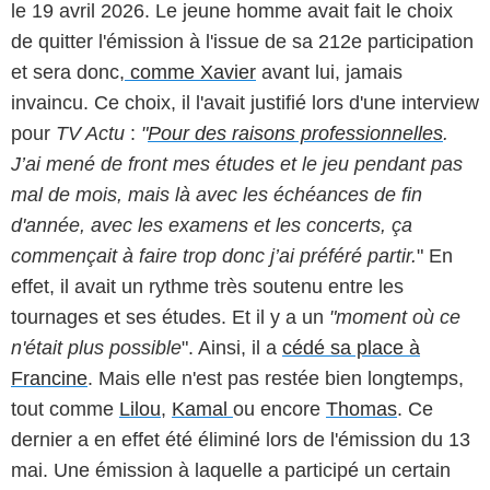
le 19 avril 2026. Le jeune homme avait fait le choix
de quitter l'émission à l'issue de sa 212e participation
et sera donc,
comme Xavier
avant lui, jamais
invaincu. Ce choix, il l'avait justifié lors d'une interview
pour
TV Actu
:
"
Pour des raisons professionnelles
.
J’ai mené de front mes études et le jeu pendant pas
mal de mois, mais là avec les échéances de fin
d'année, avec les examens et les concerts, ça
commençait à faire trop donc j’ai préféré partir.
" En
effet, il avait un rythme très soutenu entre les
tournages et ses études. Et il y a un
"moment où ce
Capture d'écran Les 12 coups de midi/TF1
n'était plus possible
". Ainsi, il a
cédé sa place à
Francine
. Mais elle n'est pas restée bien longtemps,
tout comme
Lilou
,
Kamal
ou encore
Thomas
. Ce
dernier a en effet été éliminé lors de l'émission du 13
mai. Une émission à laquelle a participé un certain