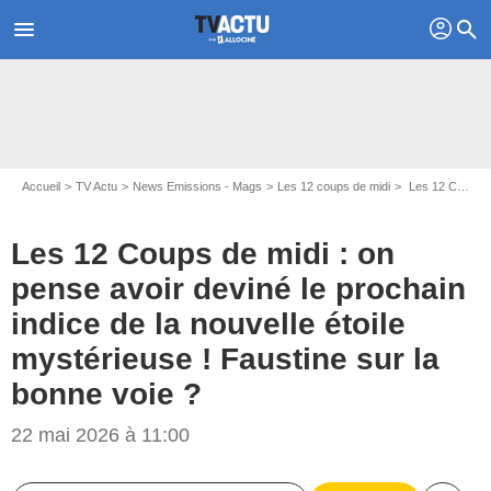
profil
menu
search
Accueil
TV Actu
News Emissions - Mags
Les 12 coups de midi
Les 12 Coups de midi : on pense avoir deviné le prochain indice de la nouvelle étoile mystérieuse ! Faustine sur la bonne voie ?
Les 12 Coups de midi : on
pense avoir deviné le prochain
indice de la nouvelle étoile
mystérieuse ! Faustine sur la
bonne voie ?
22 mai 2026 à 11:00