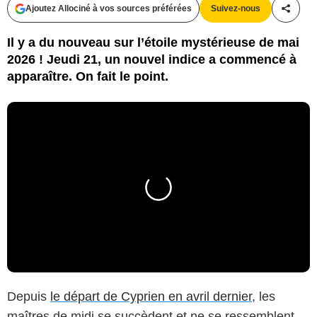
Ajoutez Allociné à vos sources préférées
Suivez-nous
Partag
Il y a du nouveau sur l’étoile mystérieuse de mai
2026 ! Jeudi 21, un nouvel indice a commencé à
apparaître. On fait le point.
Depuis
le départ de Cyprien en avril dernier
, les
maîtres de midi se succèdent et ne se ressemblent