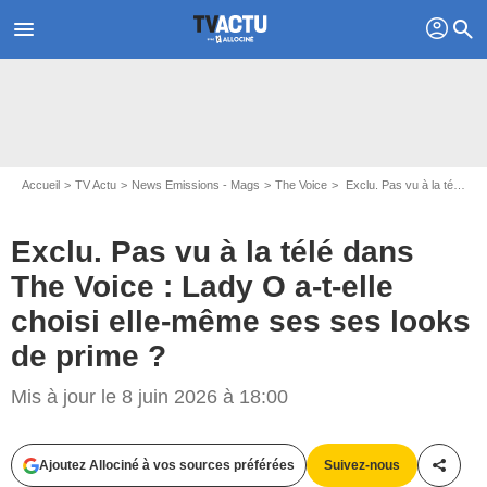
profil
menu
search
Accueil
TV Actu
News Emissions - Mags
The Voice
Exclu. Pas vu à la télé dans The Voice : Lady O a-t-elle choisi elle-même ses ses looks de prime ?
Exclu. Pas vu à la télé dans
The Voice : Lady O a-t-elle
choisi elle-même ses ses looks
de prime ?
Mis à jour le 8 juin 2026 à 18:00
Ajoutez Allociné à vos sources préférées
Suivez-nous
Partag