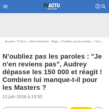
profil
menu
search
Accueil
TV Actu
News Emissions - Mags
N'oubliez pas les paroles
N’oubliez pas les paroles : "Je n'en reviens pas", Audrey dépasse les 150 000 et réagit ! Combien lui manque-t-il pour les Masters ?
N’oubliez pas les paroles : "Je
n'en reviens pas", Audrey
dépasse les 150 000 et réagit !
Combien lui manque-t-il pour
les Masters ?
12 juin 2026 à 13:30