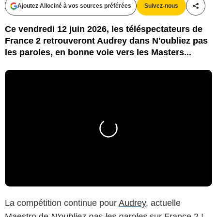
Ajoutez Allociné à vos sources préférées
Suivez-nous
Partag
Ce vendredi 12 juin 2026, les téléspectateurs de
France 2 retrouveront Audrey dans N'oubliez pas
les paroles, en bonne voie vers les Masters...
La compétition continue pour
Audrey
, actuelle
Maestro de
N'oubliez pas les paroles
sur France 2 !