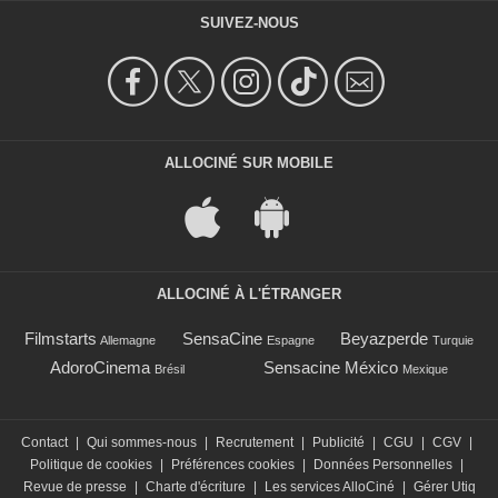
SUIVEZ-NOUS
ALLOCINÉ SUR MOBILE
ALLOCINÉ À L'ÉTRANGER
Filmstarts
SensaCine
Beyazperde
Allemagne
Espagne
Turquie
AdoroCinema
Sensacine México
Brésil
Mexique
Contact
|
Qui sommes-nous
|
Recrutement
|
Publicité
|
CGU
|
CGV
|
Politique de cookies
|
Préférences cookies
|
Données Personnelles
|
Revue de presse
|
Charte d'écriture
|
Les services AlloCiné
|
Gérer Utiq