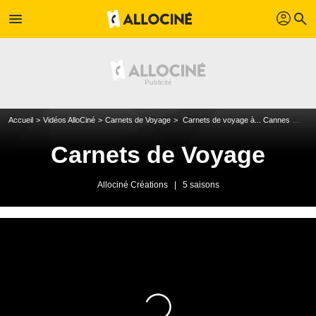
profil
menu
search
Accueil
Vidéos AlloCiné
Carnets de Voyage
Carnets de voyage à... Cannes 2011 - Jour 7
Carnets de Voyage
Allociné Créations
|
5 saisons