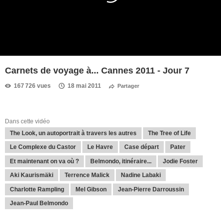
Carnets de voyage à... Cannes 2011 - Jour 7
167 726 vues
18 mai 2011
Partager
Dans cette vidéo
The Look, un autoportrait à travers les autres
The Tree of Life
Le Complexe du Castor
Le Havre
Case départ
Pater
Et maintenant on va où ?
Belmondo, itinéraire...
Jodie Foster
Aki Kaurismäki
Terrence Malick
Nadine Labaki
Charlotte Rampling
Mel Gibson
Jean-Pierre Darroussin
Jean-Paul Belmondo