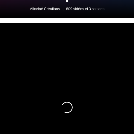
Allociné Créations
|
809 vidéos et 3 saisons