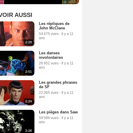
VOIR AUSSI
Les répliques de
John McClane
54 475 vues
-
Il y a 11
ans
2:29
Les danses
involontaires
26 952 vues
-
Il y a 11
ans
2:51
Les grandes phrases
de SF
22 265 vues
-
Il y a 11
ans
2:24
Les pièges dans Saw
59 586 vues
-
Il y a 11
ans
2:28