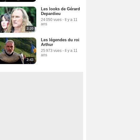
Les looks de Gérard
Depardieu
24 050 vues
-
Il y a 11
ans
2:20
Les légendes du roi
Arthur
25 973 vues
-
Il y a 11
ans
2:43