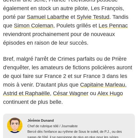
également en stock un autre pilote,
Les François
,
porté par
Samuel Labarthe
et
Sylvie Testud
. Tandis
que
Simon Coleman
,
Poulets grillés
et
Les Pennac
reviendront prochainement pour de nouveaux
épisodes en raison de leur succès.
Bref, malgré l'arrêt de Crimes parfaits ou de Prière
d'enquêter, les amateurs de fictions policières auront
de quoi faire sur France 2 et sur France 3 dans les
mois à venir. D'autant plus que
Capitaine Marleau
,
Astrid et Raphaëlle
,
César Wagner
ou
Alex Hugo
continuent de plus belle.
Jérémie Dunand
Chef de rubrique télé / Journaliste
Bercé dès l’enfance au rythme de Sous le soleil, de P.J., ou des
sagas de l’été, il se passionne de plus en plus pour les séries