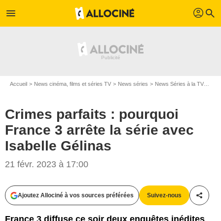
profil
menu
search
Accueil
News cinéma, films et séries TV
News séries
News Séries à la TV
Crim
Crimes parfaits : pourquoi
France 3 arrête la série avec
Isabelle Gélinas
21 févr. 2023 à 17:00
Ajoutez Allociné à vos sources préférées
Suivez-nous
Partag
France 3 diffuse ce soir deux enquêtes inédites