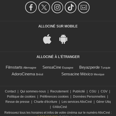
ALLOCINÉ SUR MOBILE
ALLOCINÉ À L'ÉTRANGER
Filmstarts
SensaCine
Beyazperde
Allemagne
Espagne
Turquie
AdoroCinema
Sensacine México
Brésil
Mexique
Contact
|
Qui sommes-nous
|
Recrutement
|
Publicité
|
CGU
|
CGV
|
Politique de cookies
|
Préférences cookies
|
Données Personnelles
|
Revue de presse
|
Charte d'écriture
|
Les services AlloCiné
|
Gérer Utiq
|
©AlloCiné
Retrouvez tous les horaires et infos de votre cinéma sur le numéro AlloCiné :