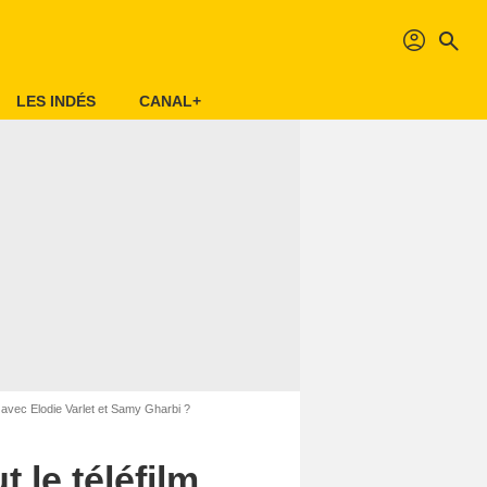
profil
search
LES INDÉS
CANAL+
er avec Elodie Varlet et Samy Gharbi ?
 le téléfilm