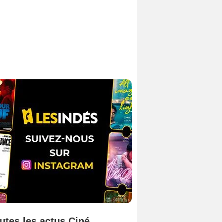
utes les actus Ciné