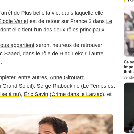
'arrêt de
Plus belle la vie
, dans laquelle elle
Elodie Varlet
est de retour sur France 3 dans
Le
t dont elle tient l'un des deux rôles principaux.
 MALOT - FTV - ADRENALINE
ous appartient
seront heureux de retrouver
im Saaed, dans le rôle de Riad Lekcir, l'autre
.
Ce so
Impos
thrill
léter, entre autres,
Anne Girouard
vendr
i Grand Soleil
),
Serge Riaboukine
(
Le Temps est
ise à nu
),
Éric Savin
(
Crime dans le Larzac
), et