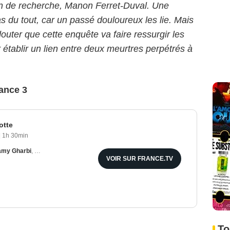
n de recherche, Manon Ferret-Duval. Une
as du tout, car un passé douloureux les lie. Mais
uter que cette enquête va faire ressurgir les
 établir un lien entre deux meurtres perpétrés à
ance 3
otte
|
1h 30min
amy Gharbi
,
Anne Girouard
VOIR SUR FRANCE.TV
To