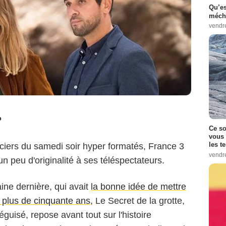
Qu’es
méch
vendr
?
Ce so
vous 
les t
iciers du samedi soir hyper formatés, France 3
vendr
n peu d'originalité à ses téléspectateurs.
ine dernière, qui avait
la bonne idée de mettre
 plus de cinquante ans
, Le Secret de la grotte,
guisé, repose avant tout sur l'histoire
 MALOT - FTV - ADRENALINE