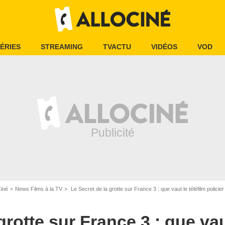
ÉRIES
STREAMING
TVACTU
VIDÉOS
VOD
Ciné
News Films à la TV
Le Secret de la grotte sur France 3 : que vaut le téléfilm polici
grotte sur France 3 : que vaut