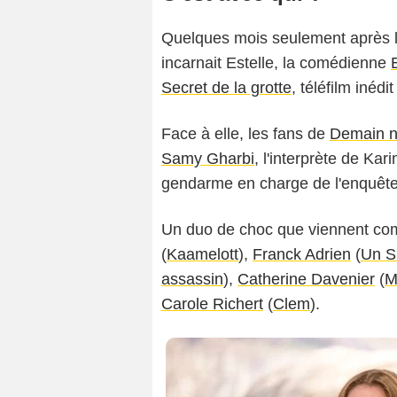
Quelques mois seulement après l
incarnait Estelle, la comédienne
Secret de la grotte
, téléfilm inédi
Fabien
Face à elle, les fans de
Demain n
Samy Gharbi
, l'interprète de Kar
gendarme en charge de l'enquête
Un duo de choc que viennent comp
(
Kaamelott
),
Franck Adrien
(
Un S
assassin
),
Catherine Davenier
(
M
Carole Richert
(
Clem
).