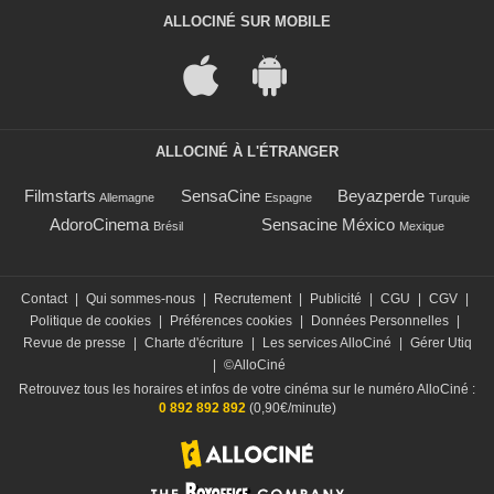
ALLOCINÉ SUR MOBILE
ALLOCINÉ À L'ÉTRANGER
Filmstarts
SensaCine
Beyazperde
Allemagne
Espagne
Turquie
AdoroCinema
Sensacine México
Brésil
Mexique
Contact
|
Qui sommes-nous
|
Recrutement
|
Publicité
|
CGU
|
CGV
|
Politique de cookies
|
Préférences cookies
|
Données Personnelles
|
Revue de presse
|
Charte d'écriture
|
Les services AlloCiné
|
Gérer Utiq
|
©AlloCiné
Retrouvez tous les horaires et infos de votre cinéma sur le numéro AlloCiné :
0 892 892 892
(0,90€/minute)