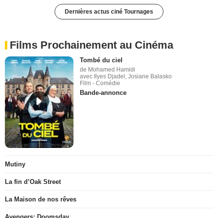
Dernières actus ciné Tournages
Films Prochainement au Cinéma
Tombé du ciel
de Mohamed Hamidi
avec Ilyes Djadel, Josiane Balasko
Film - Comédie
Bande-annonce
Mutiny
La fin d’Oak Street
La Maison de nos rêves
Avengers: Doomsday