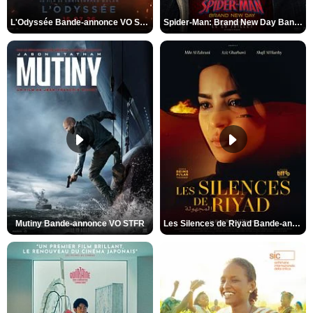
L'Odyssée Bande-annonce VO STFR
Spider-Man: Brand New Day Bande-annonce VO STFR
Mutiny Bande-annonce VO STFR
Les Silences de Riyad Bande-annonce VO STFR