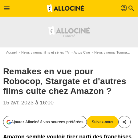
profil
menu
search
Accueil
News cinéma, films et séries TV
Actus Ciné
News cinéma: Tournages
Remakes en vue pour
Robocop, Stargate et d'autres
films culte chez Amazon ?
15 avr. 2023 à 16:00
Ajoutez Allociné à vos sources préférées
Suivez-nous
Partag
Amazon semble vouloir tirer parti des franchises