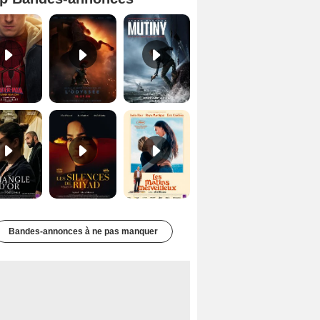
Spider-Man: Brand New Day Bande-annonce VO STFR
L'Odyssée Bande-annonce VO STFR
Mutiny Bande-annonce VO STFR
Le Triangle d'or Bande-annonce VF
Les Silences de Riyad Bande-annonce VO STFR
Les Matins merveilleux Bande-annonce VF
Bandes-annonces à ne pas manquer