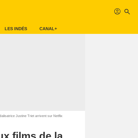
profil
search
LES INDÉS
CANAL+
isatrice Justine Triet arrivent sur Netflix
x films de la