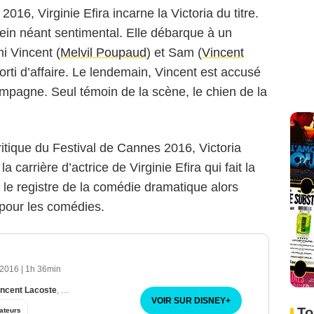
n 2016, Virginie Efira incarne la Victoria du titre.
lein néant sentimental. Elle débarque à un
i Vincent (
Melvil Poupaud
) et Sam (
Vincent
sorti d’affaire. Le lendemain, Vincent est accusé
ompagne. Seul témoin de la scène, le chien de la
itique du Festival de Cannes 2016, Victoria
carrière d’actrice de Virginie Efira qui fait la
 le registre de la comédie dramatique alors
e pour les comédies.
 2016
|
1h 36min
incent Lacoste
,
Melvil Poupaud
VOIR SUR DISNEY
+
To
ateurs