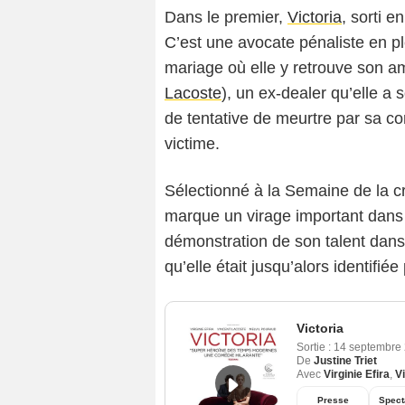
Dans le premier,
Victoria
, sorti e
C’est une avocate pénaliste en p
mariage où elle y retrouve son am
Lacoste
), un ex-dealer qu’elle a 
de tentative de meurtre par sa c
victime.
Sélectionné à la Semaine de la cr
marque un virage important dans la 
démonstration de son talent dans
qu’elle était jusqu’alors identifié
Victoria
Sortie :
14 septembre
De
Justine Triet
Avec
Virginie Efira
,
V
Presse
Spect