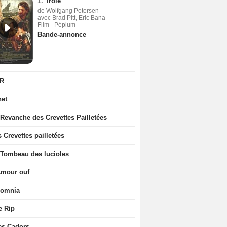
1.
Troie
de Wolfgang Petersen
avec Brad Pitt, Eric Bana
Film - Péplum
Bande-annonce
R
net
 Revanche des Crevettes Pailletées
 Crevettes pailletées
 Tombeau des lucioles
Amour ouf
somnia
e Rip
es Cadors