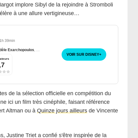
rgot implore Sibyl de la rejoindre à Stromboli
célère à une allure vertigineuse…
1h 39min
dèle Exarchopoulos
,
Sandra Hüller
VOIR SUR DISNEY
+
ateurs
,7
tes de la sélection officielle en compétition du
e ici un film très cinéphile, faisant référence
rt Altman ou à
Quinze jours ailleurs
de Vincente
, Justine Triet a confié s'être inspirée de la