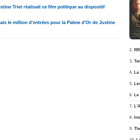
ine Triet réalisait ce film politique au dispositif
is le million d'entrées pour la Palme d'Or de Justine
2.
RR
3.
Te
4.
La
5.
Les
6.
Le
7.
L'
8.
In
9.
Th
10.
L