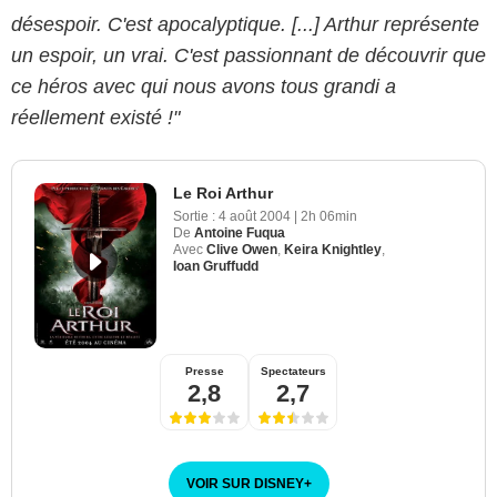
désespoir. C'est apocalyptique. [...] Arthur représente
un espoir, un vrai. C'est passionnant de découvrir que
ce héros avec qui nous avons tous grandi a
réellement existé !"
Le Roi Arthur
Sortie :
4 août 2004
|
2h 06min
De
Antoine Fuqua
Avec
Clive Owen
,
Keira Knightley
,
Ioan Gruffudd
Presse
Spectateurs
2,8
2,7
VOIR SUR DISNEY
+