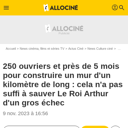
profil
menu
search
Accueil
News cinéma, films et séries TV
Actus Ciné
News Culture ciné
250 ouvriers et près de 5 mois pour construire un mur d'un kilomètre de long : cela n'a pas suffi à sauver Le Roi Arthur d'un gros échec
250 ouvriers et près de 5 mois
pour construire un mur d'un
kilomètre de long : cela n'a pas
suffi à sauver Le Roi Arthur
d'un gros échec
9 nov. 2023 à 16:56