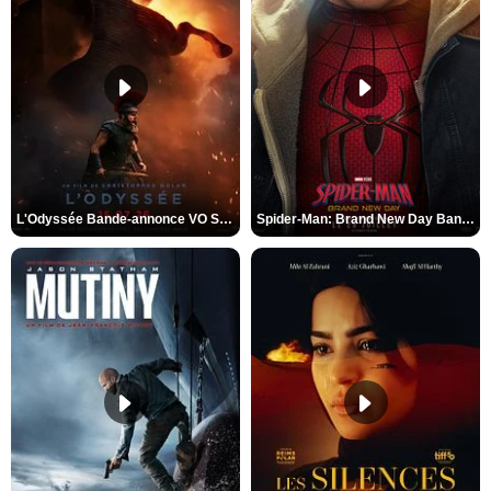
L'Odyssée Bande-annonce VO STFR
Spider-Man: Brand New Day Bande-annonce VO STFR