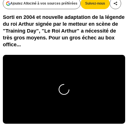
Ajoutez Allociné à vos sources préférées
Suivez-nous
Partag
Sorti en 2004 et nouvelle adaptation de la légende
du roi Arthur signée par le metteur en scène de
"Training Day", "Le Roi Arthur" a nécessité de
très gros moyens. Pour un gros échec au box
office...