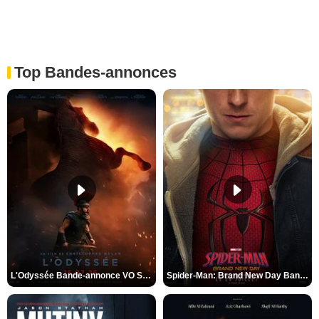
Top Bandes-annonces
L'Odyssée Bande-annonce VO STFR
Spider-Man: Brand New Day Bande-annonce VO STFR