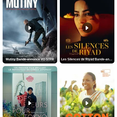
Mutiny Bande-annonce VO STFR
Les Silences de Riyad Bande-annonce VO STFR