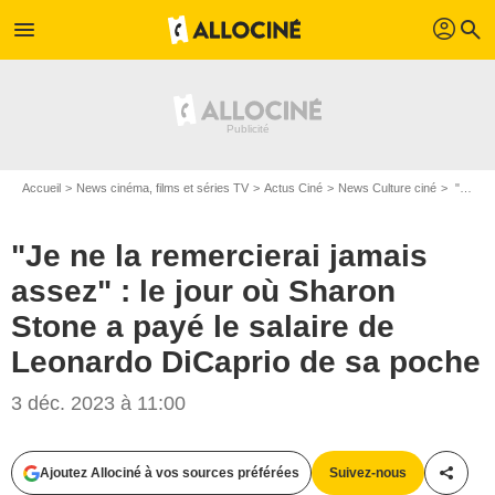
profil
menu
search
Accueil
News cinéma, films et séries TV
Actus Ciné
News Culture ciné
"Je ne la remercierai jamais assez" : le jour où Sharon Stone a payé le salaire de Leonardo DiCaprio de sa poche
"Je ne la remercierai jamais
assez" : le jour où Sharon
Stone a payé le salaire de
Leonardo DiCaprio de sa poche
3 déc. 2023 à 11:00
Ajoutez Allociné à vos sources préférées
Suivez-nous
Partag