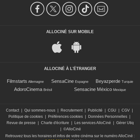
ALLOCINÉ SUR MOBILE
ALLOCINÉ À L'ÉTRANGER
Filmstarts
SensaCine
Beyazperde
Allemagne
Espagne
Turquie
AdoroCinema
Sensacine México
Brésil
Mexique
Contact
|
Qui sommes-nous
|
Recrutement
|
Publicité
|
CGU
|
CGV
|
Politique de cookies
|
Préférences cookies
|
Données Personnelles
|
Revue de presse
|
Charte d'écriture
|
Les services AlloCiné
|
Gérer Utiq
|
©AlloCiné
Retrouvez tous les horaires et infos de votre cinéma sur le numéro AlloCiné :