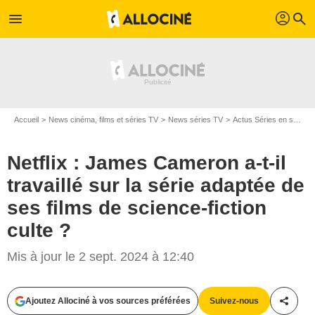
profil
menu
search
Accueil
News cinéma, films et séries TV
News séries TV
Actus Séries en streaming
Netflix : James Cameron a-t-il
travaillé sur la série adaptée de
ses films de science-fiction
culte ?
Mis à jour le 2 sept. 2024 à 12:40
Ajoutez Allociné à vos sources préférées
Suivez-nous
Partag