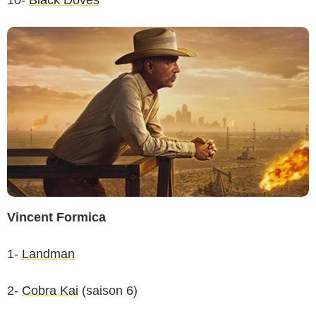
10-
Black Doves
Vincent Formica
1-
Landman
Paolo-Bevilacqua
2-
Cobra Kai
(saison 6)