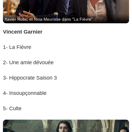
Xavier Robic et Nina Meurisse dans "La Fièvre"
Vincent Garnier
1- La Fièvre
2- Une amie dévouée
2024 Sky Studios Limited
3- Hippocrate Saison 3
4- Insoupçonnable
5- Culte