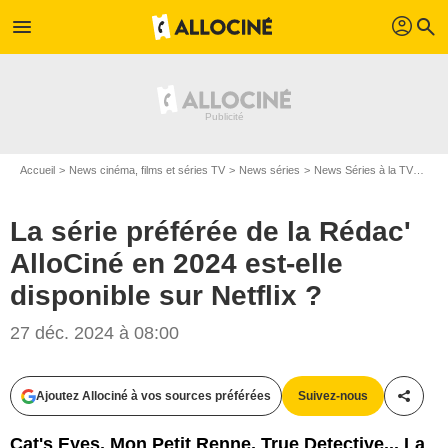
profil
menu
search
Accueil
News cinéma, films et séries TV
News séries
News Séries à la TV
La s
La série préférée de la Rédac'
AlloCiné en 2024 est-elle
disponible sur Netflix ?
27 déc. 2024 à 08:00
Ajoutez Allociné à vos sources préférées
Suivez-nous
Partag
Cat's Eyes, Mon Petit Renne, True Detective... La