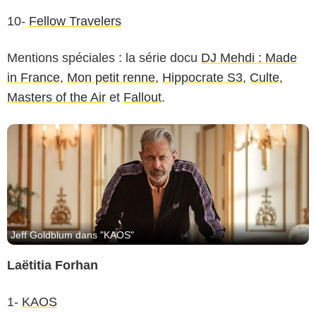
Netflix
10-
Fellow Travelers
Mentions spéciales : la série docu
DJ Mehdi : Made
in France
,
Mon petit renne
,
Hippocrate S3
,
Culte
,
Masters of the Air
et
Fallout
.
Jeff Goldblum dans "KAOS"
Laëtitia Forhan
1-
KAOS