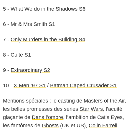
5 -
What We do in the Shadows S6
6 - Mr & Mrs Smith S1
7 -
Only Murders in the Building S4
8 - Culte S1
9 -
Extraordinary S2
10 -
X-Men ’97 S1
/
Batman Caped Crusader S1
Mentions spéciales : le casting de
Masters of the Air
,
Apple TV+
les belles promesses des séries
Star Wars
, l’acuité
glaçante de
Dans l’ombre
, l’ambition de Cat’s Eyes,
les fantômes de
Ghosts
(UK et US),
Colin Farrell