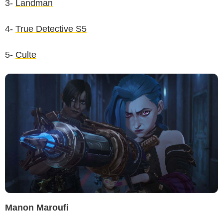
3-
Landman
4-
True Detective S5
5-
Culte
Manon Maroufi