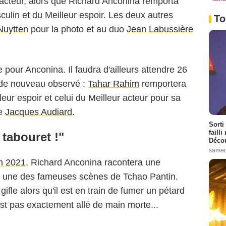
acteur, alors que Richard Anconina remporta
ulin et du Meilleur espoir. Les deux autres
To
Nuytten
pour la photo et au duo
Jean Labussière
 pour Anconina. Il faudra d'ailleurs attendre 26
t de nouveau observé :
Tahar Rahim
remportera
eur espoir et celui du Meilleur acteur pour sa
e
Jacques Audiard
.
Sorti
failli
tabouret !"
Décou
samed
en 2021
, Richard Anconina racontera une
 une des fameuses scènes de Tchao Pantin.
ifle alors qu'il est en train de fumer un pétard
 est pas exactement allé de main morte...