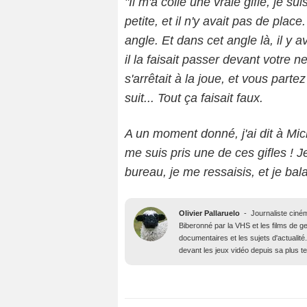
"Il m'a collé une vraie gifle, je su
petite, et il n'y avait pas de pla
angle. Et dans cet angle là, il y av
il la faisait passer devant votre ne
s'arrêtait à la joue, et vous part
suit... Tout ça faisait faux.
A un moment donné, j'ai dit à Miche
me suis pris une de ces gifles ! 
bureau, je me ressaisis, et je bala
Olivier Pallaruelo
-
Journaliste ciné
Biberonné par la VHS et les films de gen
documentaires et les sujets d'actuali
devant les jeux vidéo depuis sa plus t