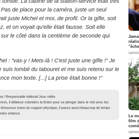
is tombé. La cabine de la station-service était très
ce. Pas de place pour la caméra, juste un seul
ait juste Michel et moi, de profil. Or la gifle, soit
z, et on voyait qu'elle était fausse. Soit elle
ez sur le côté dans la centième de seconde qui
Jamai
réali
"éche
samed
l : "vas-y ! Mets-là ! C'est juste une gifle !" Je
Je suis tombé du tabouret et me suis retenu sur le
nce mon texte. [...] La prise était bonne !"
ma / Responsable éditorial Jeux vidéo
res, il délaisse volontiers la fiction pour se plonger dans le réel avec les
té. Amoureux transi du support physique, il passe aussi beaucoup de temps
endre enfance.
Le me
film 
comé
samed