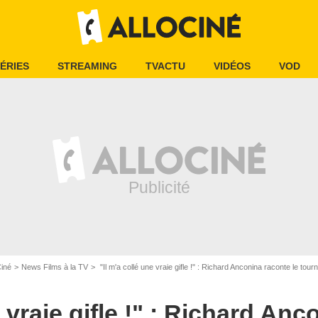
ÉRIES
STREAMING
TVACTU
VIDÉOS
VOD
Ciné
News Films à la TV
"Il m'a collé une vraie gifle !" : Richard Anconina raconte le tournage de c
e vraie gifle !" : Richard An