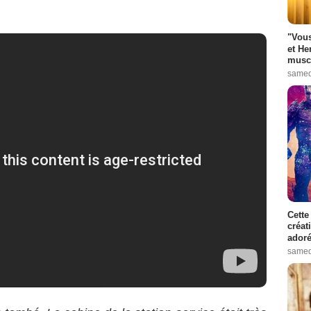
"Vous
et He
muscl
samed
Cette
créat
adoré
samed