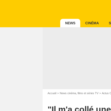
NEWS
CINÉMA
S
Accueil
News cinéma, films et séries TV
Actus 
"Il m'a collé un