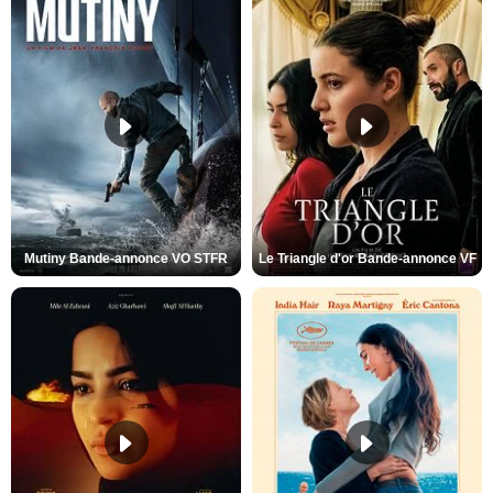
Mutiny Bande-annonce VO STFR
Le Triangle d'or Bande-annonce VF