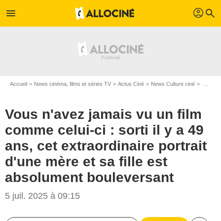
profil
menu
search
Accueil
News cinéma, films et séries TV
Actus Ciné
News Culture ciné
Vous n'avez jamais vu un film comme celui-ci : sorti il y a 49 ans, cet extraordinaire portrait d'une mère et sa fille est absolument bouleversant
Vous n'avez jamais vu un film
comme celui-ci : sorti il y a 49
ans, cet extraordinaire portrait
d'une mère et sa fille est
absolument bouleversant
5 juil. 2025 à 09:15
Janus Films