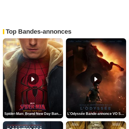
Top Bandes-annonces
Spider-Man: Brand New Day Bande-annonce VO STFR
L'Odyssée Bande-annonce VO STFR