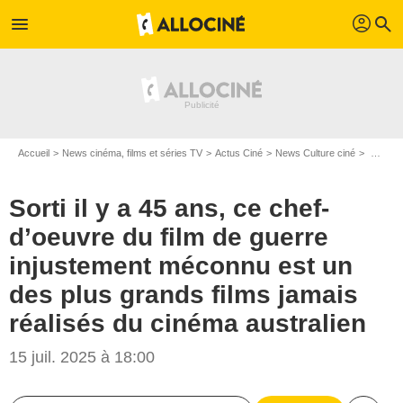
profil
menu
search
Accueil
News cinéma, films et séries TV
Actus Ciné
News Culture ciné
Sorti il y a 45 ans, ce chef-d’oeuvre du film de guerre injustement méconnu est un des plus grands films jamais réalisés du cinéma australien
Sorti il y a 45 ans, ce chef-
d’oeuvre du film de guerre
injustement méconnu est un
des plus grands films jamais
réalisés du cinéma australien
15 juil. 2025 à 18:00