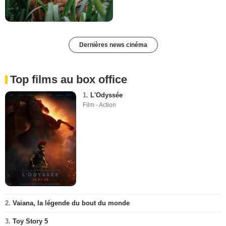
Dernières news cinéma
Top films au box office
1.
L'Odyssée
Film - Action
2.
Vaiana, la légende du bout du monde
3.
Toy Story 5