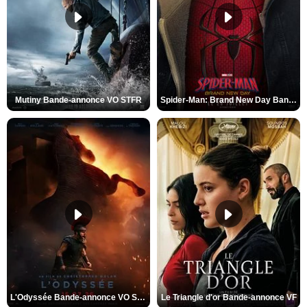
Mutiny Bande-annonce VO STFR
Spider-Man: Brand New Day Bande-annonce VO STFR
L'Odyssée Bande-annonce VO STFR
Le Triangle d'or Bande-annonce VF