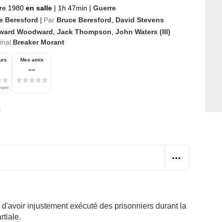
re 1980
en salle
|
1h 47min
|
Guerre
e Beresford
Par
Bruce Beresford
,
David Stevens
|
ward Woodward
,
Jack Thompson
,
John Waters (III)
ginal
Breaker Morant
urs
Mes amis
--
tiques
 d'avoir injustement exécuté des prisonniers durant la
tiale.