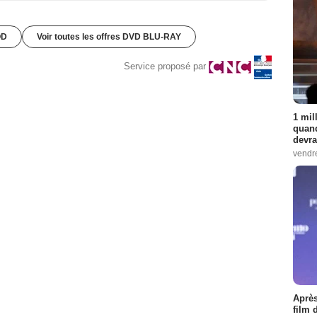
OD
Voir toutes les offres DVD BLU-RAY
Service proposé par
1 mil
quand
devra
vendr
Après
film 