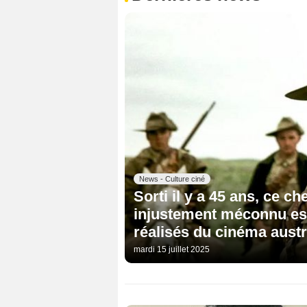
News - Culture ciné
Sorti il y a 45 ans, ce c
injustement méconnu est
réalisés du cinéma austr
mardi 15 juillet 2025