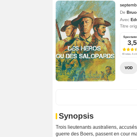
septemb
De
Bruc
Avec
Ed
Titre ori
Spectate
3,5
40 notes, 4 cri
VOD
Synopsis
Trois lieutenants australiens, accusés
guerre des Boers, passent en cour mar