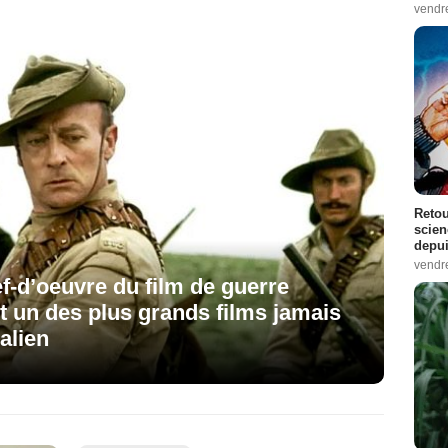
vendr
Retou
scien
depui
vendr
hef-d’oeuvre du film de guerre
 un des plus grands films jamais
alien