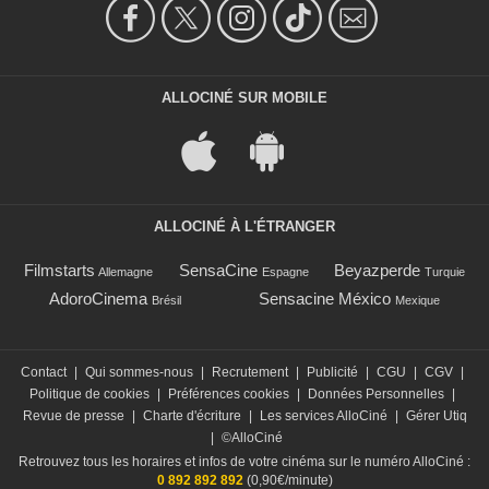
ALLOCINÉ SUR MOBILE
ALLOCINÉ À L'ÉTRANGER
Filmstarts
SensaCine
Beyazperde
Allemagne
Espagne
Turquie
AdoroCinema
Sensacine México
Brésil
Mexique
Contact
|
Qui sommes-nous
|
Recrutement
|
Publicité
|
CGU
|
CGV
|
Politique de cookies
|
Préférences cookies
|
Données Personnelles
|
Revue de presse
|
Charte d'écriture
|
Les services AlloCiné
|
Gérer Utiq
|
©AlloCiné
Retrouvez tous les horaires et infos de votre cinéma sur le numéro AlloCiné :
0 892 892 892
(0,90€/minute)