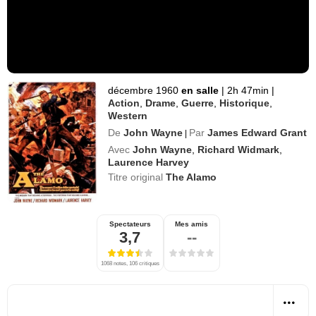
décembre 1960
en salle
|
2h 47min
|
Action
,
Drame
,
Guerre
,
Historique
,
Western
De
John Wayne
Par
James Edward Grant
|
Avec
John Wayne
,
Richard Widmark
,
Laurence Harvey
Titre original
The Alamo
Spectateurs
Mes amis
3,7
--
1068 notes, 106 critiques