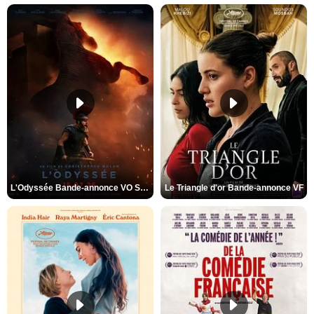
L'Odyssée Bande-annonce VO STFR
Le Triangle d'or Bande-annonce VF