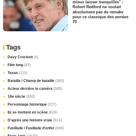
mieux laisser tranquilles" :
Robert Redford ne voulait
absolument pas de remake
pour ce classique des années
70
Tags
Davy Crockett
(4)
Film long
(93)
Texas
(110)
Bataille / Champ de bataille
(380)
Acteur derrière la caméra
(585)
19e siècle
(850)
Personnage historique
(227)
Ils se mettent en scène
(628)
D'après une histoire vraie
(914)
Fusillade / Fusillade d'enfer
(690)
Etats-Unis
(1520)