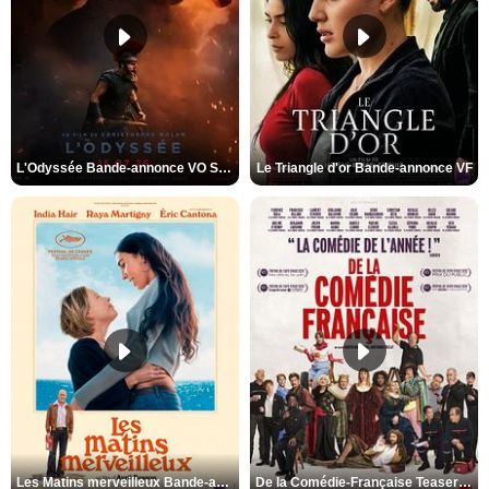
L'Odyssée Bande-annonce VO STFR
Le Triangle d'or Bande-annonce VF
Les Matins merveilleux Bande-annonce VF
De la Comédie-Française Teaser VF