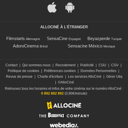
ALLOCINÉ À L'ÉTRANGER
Filmstarts
SensaCine
Beyazperde
Allemagne
Espagne
Turquie
AdoroCinema
Sensacine México
Brésil
Mexique
Contact
|
Qui sommes-nous
|
Recrutement
|
Publicité
|
CGU
|
CGV
|
Politique de cookies
|
Préférences cookies
|
Données Personnelles
|
Revue de presse
|
Charte d'écriture
|
Les services AlloCiné
|
Gérer Utiq
|
©AlloCiné
Retrouvez tous les horaires et infos de votre cinéma sur le numéro AlloCiné :
0 892 892 892
(0,90€/minute)