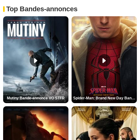
Top Bandes-annonces
Mutiny Bande-annonce VO STFR
Spider-Man: Brand New Day Bande-annonce VO STFR