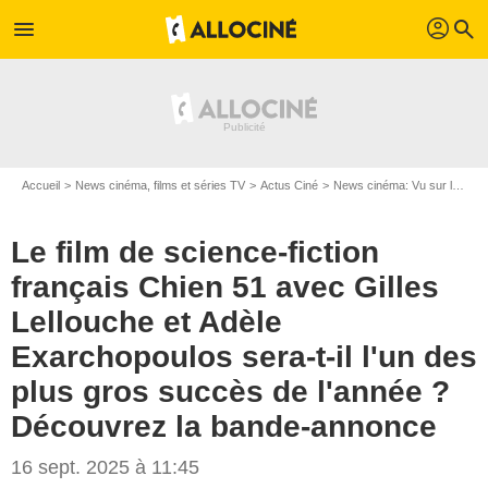
profil
menu
search
Accueil
News cinéma, films et séries TV
Actus Ciné
News cinéma: Vu sur le web
Le film de science-fiction
français Chien 51 avec Gilles
Lellouche et Adèle
Exarchopoulos sera-t-il l'un des
plus gros succès de l'année ?
Découvrez la bande-annonce
16 sept. 2025 à 11:45