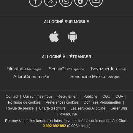
ALLOCINÉ SUR MOBILE
ALLOCINÉ À L'ÉTRANGER
Filmstarts
SensaCine
Beyazperde
Allemagne
Espagne
Turquie
AdoroCinema
Sensacine México
Brésil
Mexique
Contact
|
Qui sommes-nous
|
Recrutement
|
Publicité
|
CGU
|
CGV
|
Politique de cookies
|
Préférences cookies
|
Données Personnelles
|
Revue de presse
|
Charte d'écriture
|
Les services AlloCiné
|
Gérer Utiq
|
©AlloCiné
Retrouvez tous les horaires et infos de votre cinéma sur le numéro AlloCiné :
0 892 892 892
(0,90€/minute)