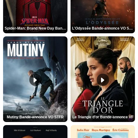
Spider-Man: Brand New Day Bande-annonce VO STFR
L'Odyssée Bande-annonce VO STFR
Mutiny Bande-annonce VO STFR
Le Triangle d'or Bande-annonce VF