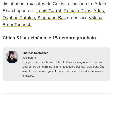
distribution aux côtés de Gilles Lellouche et d'Adèle
Exarchopoulos :
Louis Garrel
,
Romain Duris
,
Artus
,
Daphné Patakia
,
Stéphane Bak
ou encore
Valeria
Bruni Tedeschi
.
Chien 51, au cinéma le 15 octobre prochain
Thomas Desroches
Journaliste
Les yeux rivés sur l’écran et la tête dans les magazines, Thomas
Desroches se nourrit de films en tout genre dès son plus jeune âge. Il
aime le cinéma transgressif, queer, horrifique et les documentaires
engagés.