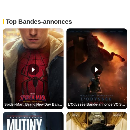
Top Bandes-annonces
Spider-Man: Brand New Day Bande-annonce VO STFR
L'Odyssée Bande-annonce VO STFR