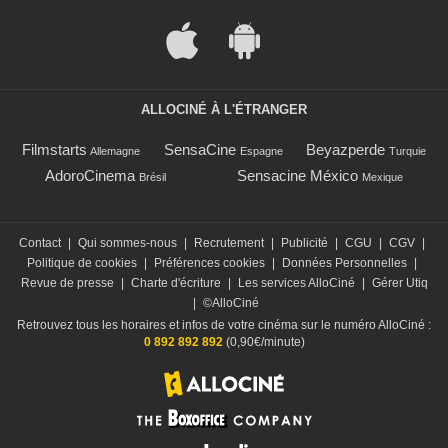
ALLOCINÉ À L'ÉTRANGER
Filmstarts
SensaCine
Beyazperde
Allemagne
Espagne
Turquie
AdoroCinema
Sensacine México
Brésil
Mexique
Contact
|
Qui sommes-nous
|
Recrutement
|
Publicité
|
CGU
|
CGV
|
Politique de cookies
|
Préférences cookies
|
Données Personnelles
|
Revue de presse
|
Charte d'écriture
|
Les services AlloCiné
|
Gérer Utiq
|
©AlloCiné
Retrouvez tous les horaires et infos de votre cinéma sur le numéro AlloCiné :
0 892 892 892
(0,90€/minute)