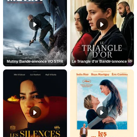
Mutiny Bande-annonce VO STFR
Le Triangle d'or Bande-annonce VF