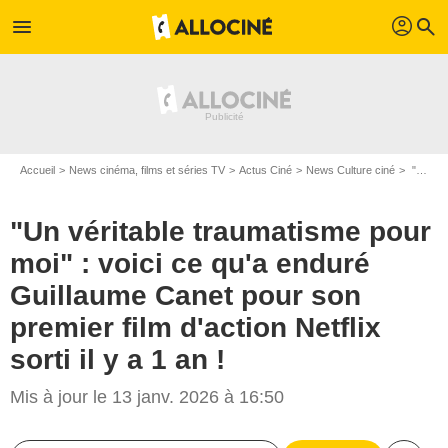
profil
menu
search
Accueil
News cinéma, films et séries TV
Actus Ciné
News Culture ciné
"Un véritable traumatisme pour moi" : voici ce qu'a enduré Guillaume Canet pour son premier film d'action Netflix sorti il y a 1 an !
"Un véritable traumatisme pour
moi" : voici ce qu'a enduré
Guillaume Canet pour son
premier film d'action Netflix
sorti il y a 1 an !
Mis à jour le 13 janv. 2026 à 16:50