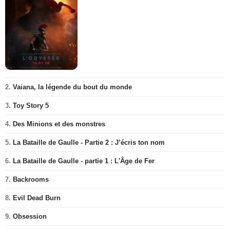
2.
Vaiana, la légende du bout du monde
3.
Toy Story 5
4.
Des Minions et des monstres
5.
La Bataille de Gaulle - Partie 2 : J’écris ton nom
6.
La Bataille de Gaulle - partie 1 : L'Âge de Fer
7.
Backrooms
8.
Evil Dead Burn
9.
Obsession