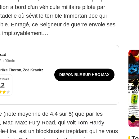
on à bord d'un véhicule militaire piloté par
Citadelle où sévit le terrible Immortan Joe qui
açable. Enragé, ce Seigneur de guerre envoie ses
es impitoyablement…
oad
2h 00min
rlize Theron
,
Zoë Kravitz
DISPONIBLE SUR HBO MAX
ateurs
,2
se (note moyenne de 4,4 sur 5) que par les
), Mad Max: Fury Road, qui voit
Tom Hardy
le-titre, est un blockbuster trépidant qui ne vous
To