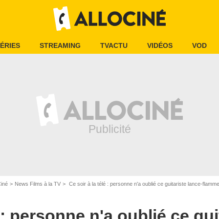
ÉRIES
STREAMING
TVACTU
VIDÉOS
VOD
Ciné
News Films à la TV
Ce soir à la télé : personne n'a oublié ce guitariste lance-flamme
é : personne n'a oublié ce gui