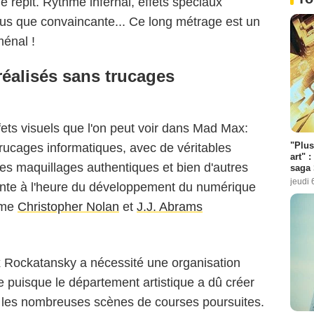
 répit. Rythme infernal, effets spéciaux
plus que convaincante... Ce long métrage est un
énal !
réalisés sans trucages
ets visuels que l'on peut voir dans Mad Max:
"Plus
rucages informatiques, avec de véritables
art" :
es maquillages authentiques et bien d'autres
saga 
jeudi 
ante à l'heure du développement du numérique
mme
Christopher Nolan
et
J.J. Abrams
 Rockatansky a nécessité une organisation
se puisque le département artistique a dû créer
 les nombreuses scènes de courses poursuites.