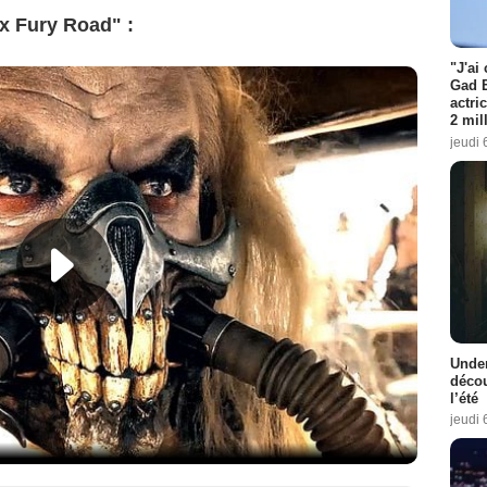
 Fury Road" :
"J'ai
Gad E
actri
2 mil
jeudi 
Under
décou
l’été
jeudi 