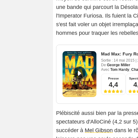
une bande qui parcourt la Désolati
l'Imperator Furiosa. Ils fuient la 
s'est fait voler un objet irrempl
hommes pour traquer les rebell
Mad Max: Fury R
Sortie :
14 mai 2015
|
De
George Miller
Avec
Tom Hardy
,
Cha
Presse
Spect
4,4
4
Plébiscité aussi bien par la pres
spectateurs d'AlloCiné (4,2 sur 5
succéder à
Mel Gibson
dans le rô