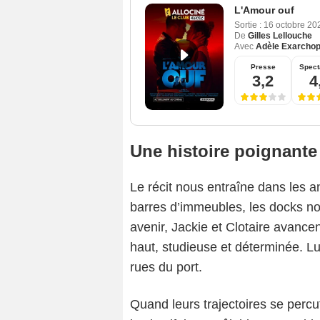
L'Amour ouf
Sortie :
16 octobre 2
De
Gilles Lellouche
Avec
Adèle Exarchop
Presse
Spect
3,2
4
Une histoire poignante
Le récit nous entraîne dans les a
barres d’immeubles, les docks noy
avenir, Jackie et Clotaire avanc
haut, studieuse et déterminée. Lu
rues du port.
Quand leurs trajectoires se percu