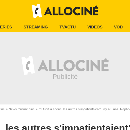
ÉRIES
STREAMING
TVACTU
VIDÉOS
VOD
Ciné
News Culture ciné
"Il tuait la scène, les autres s'impatientaient" : il y a 3 ans, Raphaël Quenard s
e, les autres s'impatientaient"