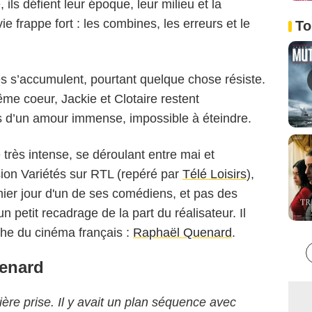
, ils défient leur époque, leur milieu et la
ie frappe fort : les combines, les erreurs et le
To
s s’accumulent, pourtant quelque chose résiste.
 coeur, Jackie et Clotaire restent
rs d’un amour immense, impossible à éteindre.
très intense, se déroulant entre mai et
sion Variétés sur RTL (repéré par
Télé Loisirs
),
mier jour d'un de ses comédiens, et pas des
n petit recadrage de la part du réalisateur. Il
che du cinéma français :
Raphaël Quenard
.
enard
ière prise. Il y avait un plan séquence avec