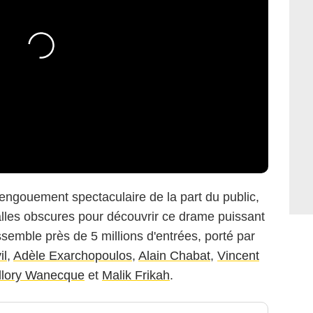
engouement spectaculaire de la part du public,
lles obscures pour découvrir ce drame puissant
assemble près de 5 millions d'entrées, porté par
il
,
Adèle Exarchopoulos
,
Alain Chabat
,
Vincent
llory Wanecque
et
Malik Frikah
.