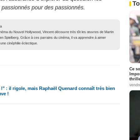
To
s passionnés pour des passionnés.
ma
inéma du Nouvel Hollywood, Vincent découvre très tôt les œuvres de Martin
n Spielberg. Grâce à ces parrains du cinéma, il va apprendre à aimer
une cinéphilie éclectique.
Ce so
Impos
thrill
vendr
 !" : il rigole, mais Raphaël Quenard connaît très bien
uve !