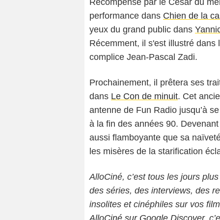
Récompensé par le César du meil
performance dans
Chien de la c
yeux du grand public dans
Yanni
Récemment, il s'est illustré dans
complice Jean-Pascal Zadi.
Prochainement, il prêtera ses tra
dans
Le Con de minuit
. Cet ancie
antenne de Fun Radio jusqu’à se 
à la fin des années 90. Devenant c
aussi flamboyante que sa naïveté
les misères de la starification écla
AlloCiné, c’est tous les jours plus
des séries, des interviews, des
insolites et cinéphiles sur vos fil
AlloCiné sur Google Discover
, c’