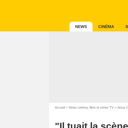
NEWS
CINÉMA
S
Accueil
News cinéma, films et séries TV
Actus 
"Il tuait la scèn