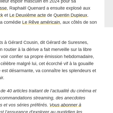
leur espoir masculin en 2024 pour sa
asse
, Raphaël Quenard a ensuite explosé aux
ck
et
Le Deuxième acte
de
Quentin Dupieux
.
 la comédie
Le Rêve américain
, aux côtés de son
its à Gérard Cousin, dit Gérard de Suresnes,
n routier à la dérive a fait merveille sur la libre
voir confier sa propre émission hebdomadaire,
élèbre malgré lui, cet écorché vif à la gouaille
 est désarmante, va connaître les splendeurs et
ir.
 de 40 articles traitant de l’actualité du cinéma et
 recommandations streaming, des anecdotes
ms et vos séries préférés.
Vous abonner à
est l’assurance d’explorer au quotidien les