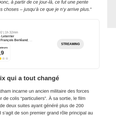
Donc, à partir de ce jour-là, ce fut une pente
s choses – jusqu’à ce que je n’y arrive plus.
”
002
|
1h 32min
 Leterrier
,
François Berléand
,
Shu Qi
STREAMING
ateurs
,9
uropaCorp Distribution
ix qui a tout changé
tham incarne un ancien militaire des forces
de colis “particuliers”. À sa sortie, le film
i de deux suites ayant généré plus de 200
Il s’agit de son premier grand rôle principal au