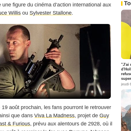
To
 une figure du cinéma d’action international aux
uce Willis
ou
Sylvester Stallone
.
"J'ai
d'Hol
refus
super
jeudi 
e 19 août prochain, les fans pourront le retrouver
 ainsi que dans
Viva La Madness
, projet de
Guy
ast & Furious
, prévu aux alentours de 2928, où il