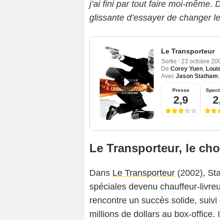
j’ai fini par tout faire moi-même. 
glissante d’essayer de changer le
Le Transporteur
Sortie :
23 octobre 2
De
Corey Yuen
,
Louis
Avec
Jason Statham
Presse
Spect
2,9
2
E
Le Transporteur, le cho
Dans
Le Transporteur
(2002), Sta
spéciales devenu chauffeur-livreur 
rencontre un succès solide, suiv
millions de dollars au box-office. 