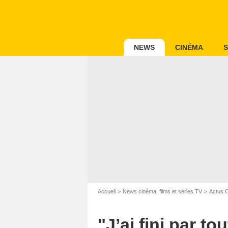
NEWS
CINÉMA
S
Accueil
News cinéma, films et séries TV
Actus 
"J’ai fini par t