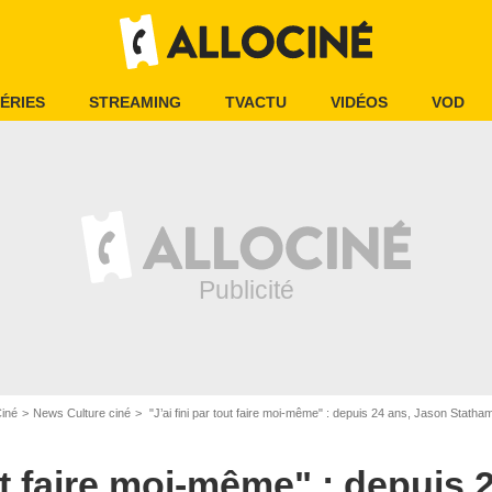
ÉRIES
STREAMING
TVACTU
VIDÉOS
VOD
Ciné
News Culture ciné
"J’ai fini par tout faire moi-même" : depuis 24 ans, Jason Statham s'est fixé un
out faire moi-même" : depuis