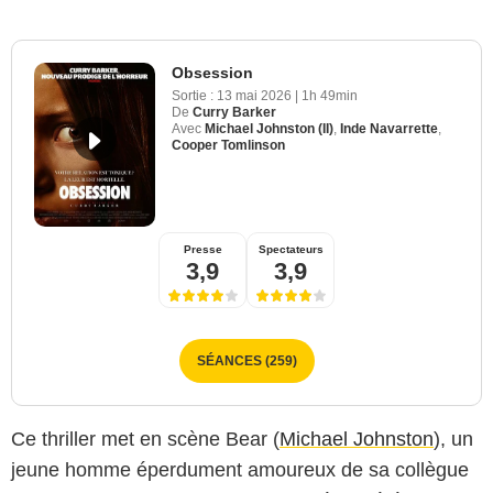
Obsession
Sortie :
13 mai 2026
|
1h 49min
De
Curry Barker
Avec
Michael Johnston (II)
,
Inde Navarrette
,
Cooper Tomlinson
Presse
Spectateurs
3,9
3,9
SÉANCES (259)
Ce thriller met en scène Bear (
Michael Johnston
), un
jeune homme éperdument amoureux de sa collègue