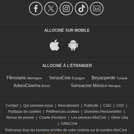
ALLOCINÉ SUR MOBILE
ALLOCINÉ À L'ÉTRANGER
Filmstarts
SensaCine
Beyazperde
Allemagne
Espagne
Turquie
AdoroCinema
Sensacine México
Brésil
Mexique
Contact
|
Qui sommes-nous
|
Recrutement
|
Publicité
|
CGU
|
CGV
|
Politique de cookies
|
Préférences cookies
|
Données Personnelles
|
Revue de presse
|
Charte d'écriture
|
Les services AlloCiné
|
Gérer Utiq
|
©AlloCiné
Retrouvez tous les horaires et infos de votre cinéma sur le numéro AlloCiné :