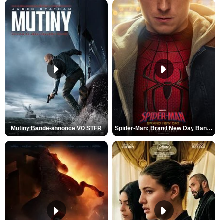
Mutiny Bande-annonce VO STFR
Spider-Man: Brand New Day Bande-annonce VO STFR