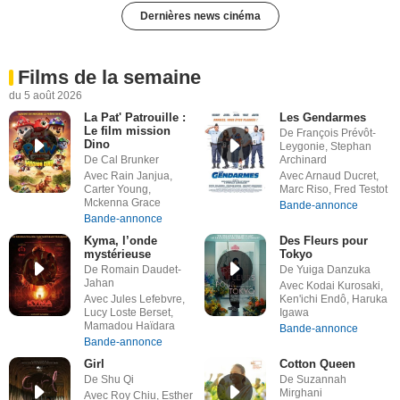
Dernières news cinéma
Films de la semaine
du 5 août 2026
La Pat' Patrouille :
Les Gendarmes
Le film mission
De François Prévôt-
Dino
Leygonie, Stephan
De Cal Brunker
Archinard
Avec Rain Janjua,
Avec Arnaud Ducret,
Carter Young,
Marc Riso, Fred Testot
Mckenna Grace
Bande-annonce
Bande-annonce
Kyma, l’onde
Des Fleurs pour
mystérieuse
Tokyo
De Romain Daudet-
De Yuiga Danzuka
Jahan
Avec Kodai Kurosaki,
Avec Jules Lefebvre,
Ken'ichi Endô, Haruka
Lucy Loste Berset,
Igawa
Mamadou Haïdara
Bande-annonce
Bande-annonce
Girl
Cotton Queen
De Shu Qi
De Suzannah
Mirghani
Avec Roy Chiu, Esther