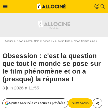
profil
menu
search
Accueil
News cinéma, films et séries TV
Actus Ciné
News Sorties ciné
Obsession : c'est la question que tout le monde se pose sur le film phénomène et on a (presque) la réponse !
Obsession : c'est la question
que tout le monde se pose sur
le film phénomène et on a
(presque) la réponse !
8 juin 2026 à 11:55
Ajoutez Allociné à vos sources préférées
Suivez-nous
Partag