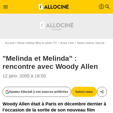
profil
menu
search
Accueil
News cinéma, films et séries TV
Actus Ciné
News cinéma: Interviews
"
"Melinda et Melinda" :
rencontre avec Woody Allen
12 janv. 2005 à 18:50
Ajoutez Allociné à vos sources préférées
Suivez-nous
Partag
Woody Allen était à Paris en décembre dernier à
l'occasion de la sortie de son nouveau film