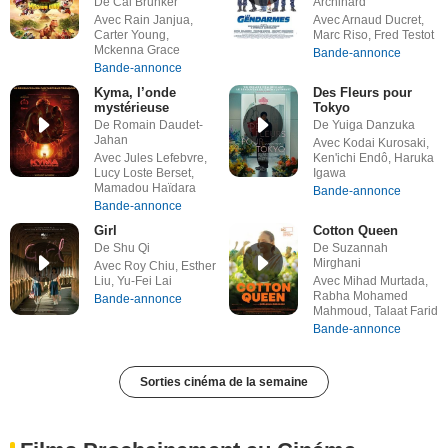
De Cal Brunker
Archinard
Avec Rain Janjua,
Avec Arnaud Ducret,
Carter Young,
Marc Riso, Fred Testot
Mckenna Grace
Bande-annonce
Bande-annonce
Kyma, l’onde
Des Fleurs pour
mystérieuse
Tokyo
De Romain Daudet-
De Yuiga Danzuka
Jahan
Avec Kodai Kurosaki,
Avec Jules Lefebvre,
Ken'ichi Endô, Haruka
Lucy Loste Berset,
Igawa
Mamadou Haïdara
Bande-annonce
Bande-annonce
Girl
Cotton Queen
De Shu Qi
De Suzannah
Mirghani
Avec Roy Chiu, Esther
Liu, Yu-Fei Lai
Avec Mihad Murtada,
Rabha Mohamed
Bande-annonce
Mahmoud, Talaat Farid
Bande-annonce
Sorties cinéma de la semaine