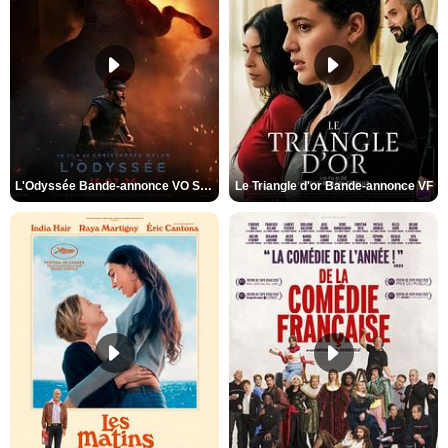
L'Odyssée Bande-annonce VO STFR
Le Triangle d'or Bande-annonce VF