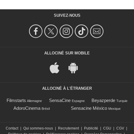
SUIVEZ-NOUS
ALLOCINÉ SUR MOBILE
ALLOCINÉ À L'ÉTRANGER
Filmstarts
SensaCine
Beyazperde
Allemagne
Espagne
Turquie
AdoroCinema
Sensacine México
Brésil
Mexique
Contact
|
Qui sommes-nous
|
Recrutement
|
Publicité
|
CGU
|
CGV
|