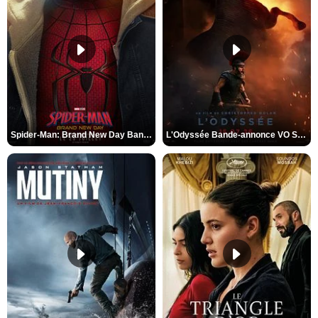
Spider-Man: Brand New Day Bande-annonce VO STFR
L'Odyssée Bande-annonce VO STFR