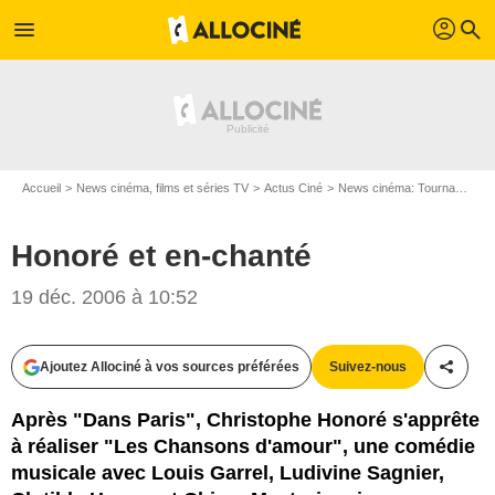
profil
menu
search
Accueil
News cinéma, films et séries TV
Actus Ciné
News cinéma: Tournages
Honoré et en-chanté
19 déc. 2006 à 10:52
Ajoutez Allociné à vos sources préférées
Suivez-nous
Partag
Après "Dans Paris", Christophe Honoré s'apprête
à réaliser "Les Chansons d'amour", une comédie
musicale avec Louis Garrel, Ludivine Sagnier,