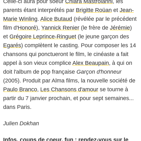
Celle-ci aura pour soeur
Chiara Mastroianni
, les
parents étant interprétés par
Brigitte Roüan
et
Jean-
Marie Winling
.
Alice Butaud
(révélée par le précédent
film d'
Honoré
),
Yannick Renier
(le frère de
Jérémie
)
et
Grégoire Leprince-Ringuet
(le jeune garçon des
Egarés
) complètent le casting. Pour composer les 14
chansons qui ponctueront le film, le cinéaste a fait
appel à son vieux complice
Alex Beaupain
, à qui on
doit l'album de pop française
Garçon d'honneur
(2005). Produit par Alma films, la nouvelle société de
Paulo Branco
,
Les Chansons d'amour
se tourne à
partir du 7 janvier prochain, et pour sept semaines...
dans Paris.
Julien Dokhan
Infos, coups de coeur, fun : rendez-vous sur le