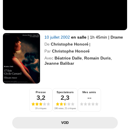
10 juillet 2002
en salle
|
1h 45min
|
Drame
De
Christophe Honoré
|
Par
Christophe Honoré
Avec
Béatrice Dalle
,
Romain Duris
,
Jeanne Balibar
Presse
Spectateurs
Mes amis
3,2
2,3
--
19 critiques
196 notes, 21 critiques
VOD