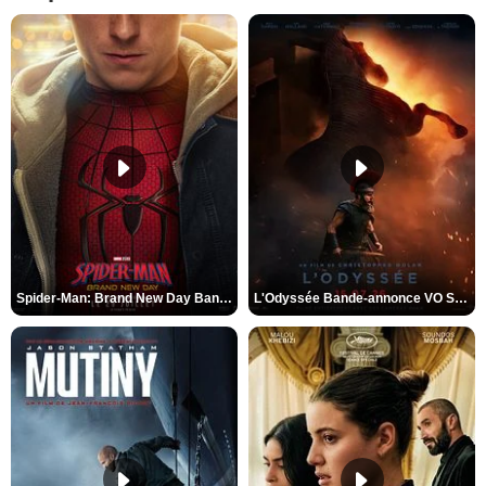
Spider-Man: Brand New Day Bande-annonce VO STFR
L'Odyssée Bande-annonce VO STFR