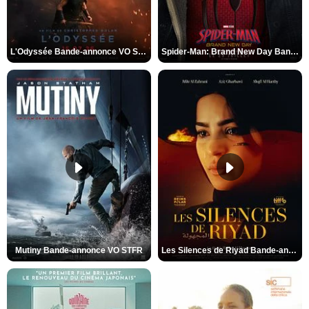
L'Odyssée Bande-annonce VO STFR
Spider-Man: Brand New Day Bande-annonce VO STFR
Mutiny Bande-annonce VO STFR
Les Silences de Riyad Bande-annonce VO STFR