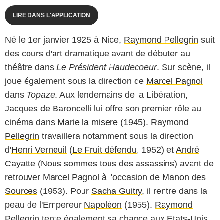
LIRE DANS L'APPLICATION
Né le 1er janvier 1925 à Nice,
Raymond Pellegrin
suit
des cours d'art dramatique avant de débuter au
théâtre dans
Le Président Haudecoeur
. Sur scène, il
joue également sous la direction de
Marcel Pagnol
dans
Topaze
. Aux lendemains de la Libération,
Jacques de Baroncelli
lui offre son premier rôle au
cinéma dans
Marie la misere
(1945).
Raymond
Pellegrin
travaillera notamment sous la direction
d'
Henri Verneuil
(
Le Fruit défendu
, 1952) et
André
Cayatte
(
Nous sommes tous des assassins
) avant de
retrouver
Marcel Pagnol
à l'occasion de
Manon des
Sources
(1953). Pour
Sacha Guitry
, il rentre dans la
peau de l'Empereur
Napoléon
(1955).
Raymond
Pellegrin
tente également sa chance aux Etats-Unis,