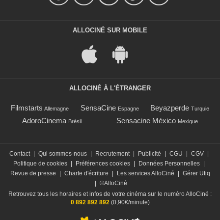
ALLOCINÉ SUR MOBILE
ALLOCINÉ À L'ÉTRANGER
Filmstarts
SensaCine
Beyazperde
Allemagne
Espagne
Turquie
AdoroCinema
Sensacine México
Brésil
Mexique
Contact
|
Qui sommes-nous
|
Recrutement
|
Publicité
|
CGU
|
CGV
|
Politique de cookies
|
Préférences cookies
|
Données Personnelles
|
Revue de presse
|
Charte d'écriture
|
Les services AlloCiné
|
Gérer Utiq
|
©AlloCiné
Retrouvez tous les horaires et infos de votre cinéma sur le numéro AlloCiné :
0 892 892 892
(0,90€/minute)