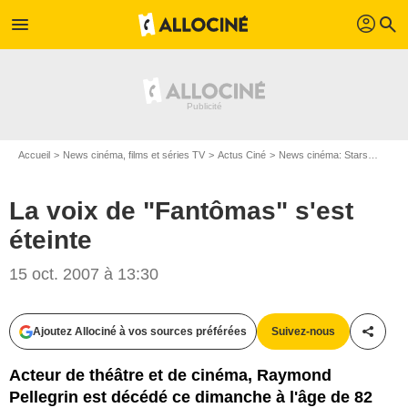
profil
menu
search
Accueil
News cinéma, films et séries TV
Actus Ciné
News cinéma: Stars
La voi
La voix de "Fantômas" s'est
éteinte
15 oct. 2007 à 13:30
Ajoutez Allociné à vos sources préférées
Suivez-nous
Partag
Acteur de théâtre et de cinéma, Raymond
Pellegrin est décédé ce dimanche à l'âge de 82