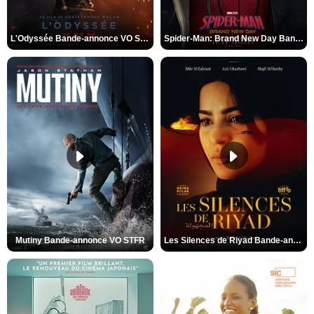
L'Odyssée Bande-annonce VO STFR
Spider-Man: Brand New Day Bande-annonce VO STFR
Mutiny Bande-annonce VO STFR
Les Silences de Riyad Bande-annonce VO STFR