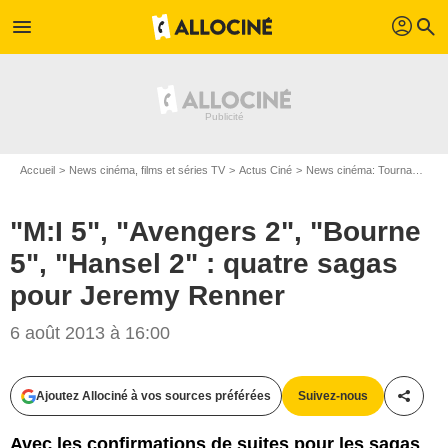
profil
menu
search
Accueil
News cinéma, films et séries TV
Actus Ciné
News cinéma: Tournages
"M:I 5", "Avengers 2", "Bourne
5", "Hansel 2" : quatre sagas
pour Jeremy Renner
6 août 2013 à 16:00
Ajoutez Allociné à vos sources préférées
Suivez-nous
Partag
Avec les confirmations de suites pour les sagas