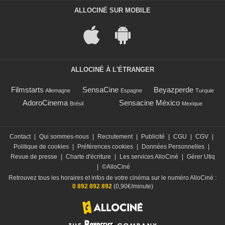
ALLOCINÉ SUR MOBILE
ALLOCINÉ À L'ÉTRANGER
Filmstarts
SensaCine
Beyazperde
Allemagne
Espagne
Turquie
AdoroCinema
Sensacine México
Brésil
Mexique
Contact
|
Qui sommes-nous
|
Recrutement
|
Publicité
|
CGU
|
CGV
|
Politique de cookies
|
Préférences cookies
|
Données Personnelles
|
Revue de presse
|
Charte d'écriture
|
Les services AlloCiné
|
Gérer Utiq
|
©AlloCiné
Retrouvez tous les horaires et infos de votre cinéma sur le numéro AlloCiné :
0 892 892 892
(0,90€/minute)