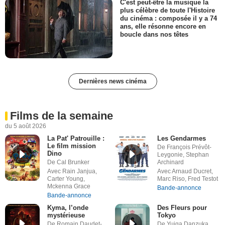
C'est peut-être la musique la
plus célèbre de toute l'Histoire
du cinéma : composée il y a 74
ans, elle résonne encore en
boucle dans nos têtes
Dernières news cinéma
Films de la semaine
du 5 août 2026
La Pat' Patrouille :
Les Gendarmes
Le film mission
De François Prévôt-
Dino
Leygonie, Stephan
De Cal Brunker
Archinard
Avec Rain Janjua,
Avec Arnaud Ducret,
Carter Young,
Marc Riso, Fred Testot
Mckenna Grace
Bande-annonce
Bande-annonce
Kyma, l’onde
Des Fleurs pour
mystérieuse
Tokyo
De Romain Daudet-
De Yuiga Danzuka