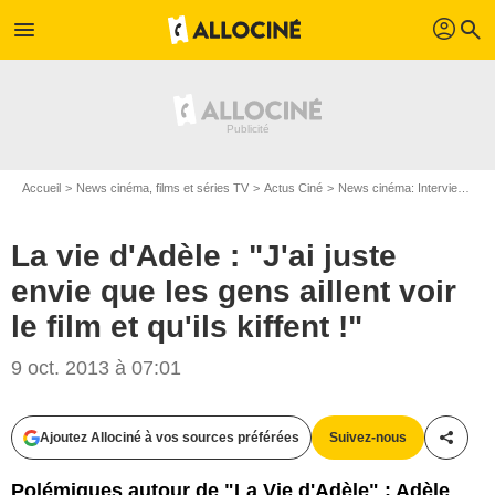
profil
menu
search
Accueil
News cinéma, films et séries TV
Actus Ciné
News cinéma: Interviews
L
La vie d'Adèle : "J'ai juste
envie que les gens aillent voir
le film et qu'ils kiffent !"
9 oct. 2013 à 07:01
Ajoutez Allociné à vos sources préférées
Suivez-nous
Partag
Polémiques autour de "La Vie d'Adèle" : Adèle