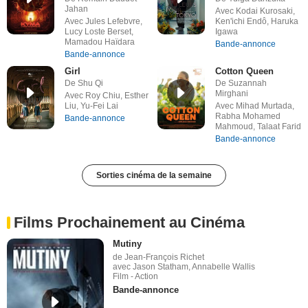
Jahan
Avec Kodai Kurosaki,
Avec Jules Lefebvre,
Ken'ichi Endô, Haruka
Lucy Loste Berset,
Igawa
Mamadou Haïdara
Bande-annonce
Bande-annonce
Girl
Cotton Queen
De Shu Qi
De Suzannah
Mirghani
Avec Roy Chiu, Esther
Liu, Yu-Fei Lai
Avec Mihad Murtada,
Rabha Mohamed
Bande-annonce
Mahmoud, Talaat Farid
Bande-annonce
Sorties cinéma de la semaine
Films Prochainement au Cinéma
Mutiny
de Jean-François Richet
avec Jason Statham, Annabelle Wallis
Film - Action
Bande-annonce