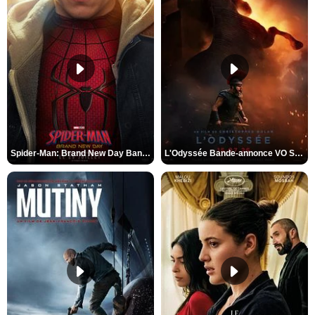
Spider-Man: Brand New Day Bande-annonce VO STFR
L'Odyssée Bande-annonce VO STFR