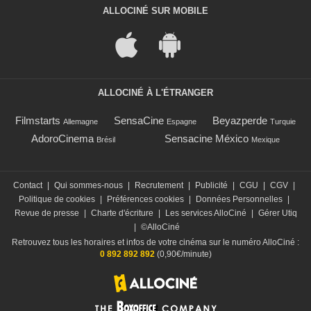
ALLOCINÉ SUR MOBILE
ALLOCINÉ À L'ÉTRANGER
Filmstarts
SensaCine
Beyazperde
Allemagne
Espagne
Turquie
AdoroCinema
Sensacine México
Brésil
Mexique
Contact
|
Qui sommes-nous
|
Recrutement
|
Publicité
|
CGU
|
CGV
|
Politique de cookies
|
Préférences cookies
|
Données Personnelles
|
Revue de presse
|
Charte d'écriture
|
Les services AlloCiné
|
Gérer Utiq
|
©AlloCiné
Retrouvez tous les horaires et infos de votre cinéma sur le numéro AlloCiné :
0 892 892 892
(0,90€/minute)