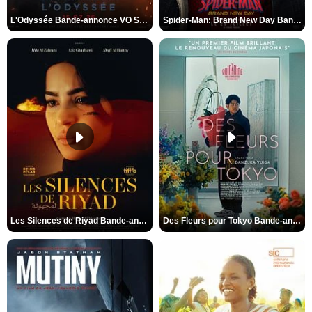
L'Odyssée Bande-annonce VO STFR
Spider-Man: Brand New Day Bande-annonce VO STFR
Les Silences de Riyad Bande-annonce VO STFR
Des Fleurs pour Tokyo Bande-annonce VO STFR