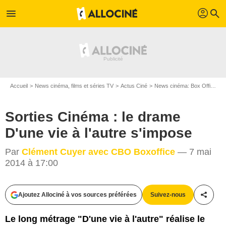
profil
menu
search
Accueil
News cinéma, films et séries TV
Actus Ciné
News cinéma: Box Office
S
Sorties Cinéma : le drame
D'une vie à l'autre s'impose
Par
Clément Cuyer avec CBO Boxoffice
— 7 mai
2014 à 17:00
Farbfilm
Ajoutez Allociné à vos sources préférées
Suivez-nous
Partag
Le long métrage "D'une vie à l'autre" réalise le