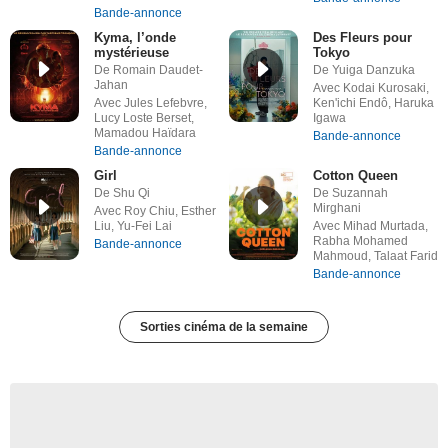
Bande-annonce
Kyma, l’onde
Des Fleurs pour
mystérieuse
Tokyo
De Romain Daudet-
De Yuiga Danzuka
Jahan
Avec Kodai Kurosaki,
Avec Jules Lefebvre,
Ken'ichi Endô, Haruka
Lucy Loste Berset,
Igawa
Mamadou Haïdara
Bande-annonce
Bande-annonce
Girl
Cotton Queen
De Shu Qi
De Suzannah
Mirghani
Avec Roy Chiu, Esther
Liu, Yu-Fei Lai
Avec Mihad Murtada,
Rabha Mohamed
Bande-annonce
Mahmoud, Talaat Farid
Bande-annonce
Sorties cinéma de la semaine