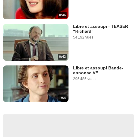
0:46
Libre et assoupi - TEASER
"Richard"
54 192 vues
0:42
Libre et assoupi Bande-
annonce VF
295 485 vues
1:54