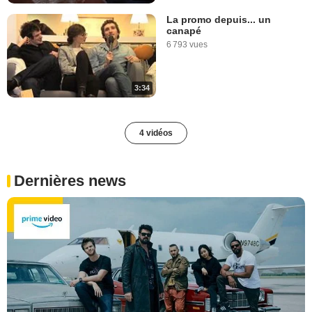
La promo depuis... un
canapé
6 793 vues
3:34
4 vidéos
Dernières news