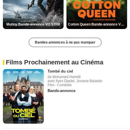
Mutiny Bande-annonce VO STFR
Cotton Queen Bande-annonce VO STFR
Bandes-annonces à ne pas manquer
Films Prochainement au Cinéma
Tombé du ciel
de Mohamed Hamidi
avec Ilyes Djadel, Josiane Balasko
Film - Comédie
Bande-annonce