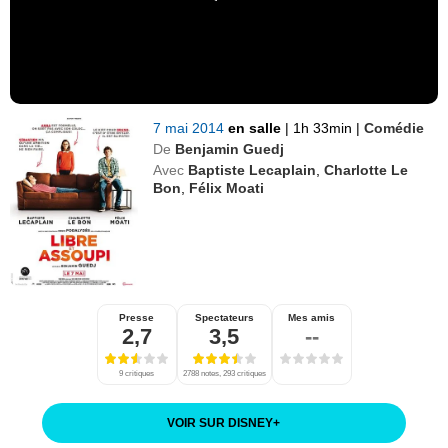
7 mai 2014
en salle
|
1h 33min
|
Comédie
De
Benjamin Guedj
Avec
Baptiste Lecaplain
,
Charlotte Le
Bon
,
Félix Moati
Presse
Spectateurs
Mes amis
2,7
3,5
--
9 critiques
2788 notes, 293 critiques
VOIR SUR DISNEY
+