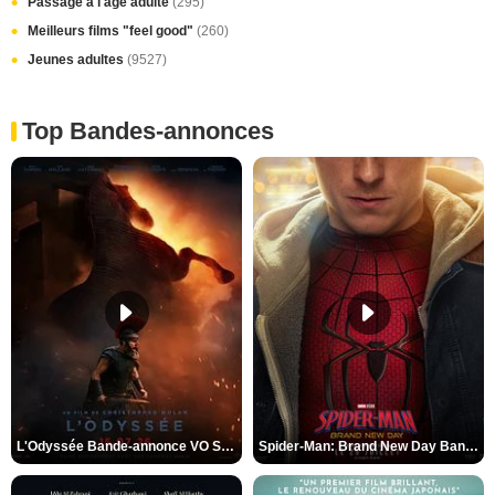
Passage à l'âge adulte
(295)
Meilleurs films "feel good"
(260)
Jeunes adultes
(9527)
Top Bandes-annonces
L'Odyssée Bande-annonce VO STFR
Spider-Man: Brand New Day Bande-annonce VO STFR