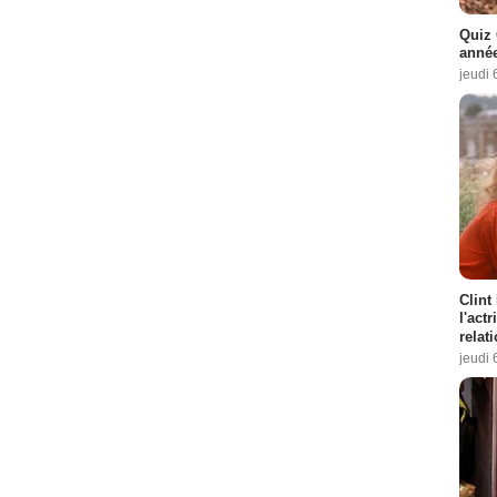
Quiz 
année
jeudi 
Clint
l'act
relat
jeudi 