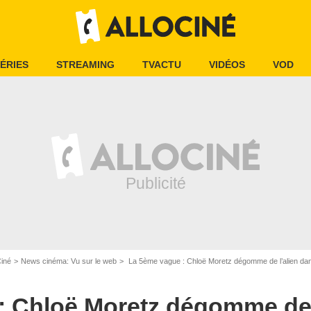
ÉRIES
STREAMING
TVACTU
VIDÉOS
VOD
Ciné
News cinéma: Vu sur le web
La 5ème vague : Chloë Moretz dégomme de l’alien da
: Chloë Moretz dégomme de 