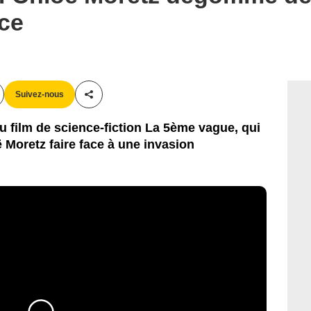
ce
Suivez-nous
Partager cet article
 film de science-fiction La 5ème vague, qui
 Moretz faire face à une invasion