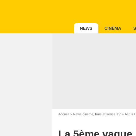
NEWS
CINÉMA
S
Accueil
News cinéma, films et séries TV
Actus 
La 5ème vague 