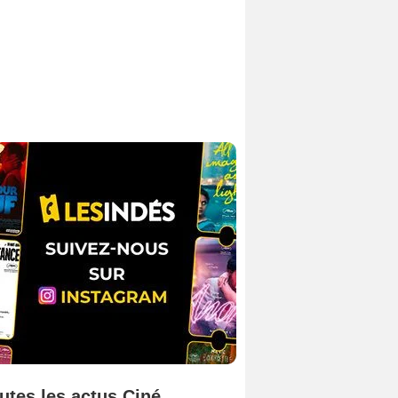
utes les actus Ciné