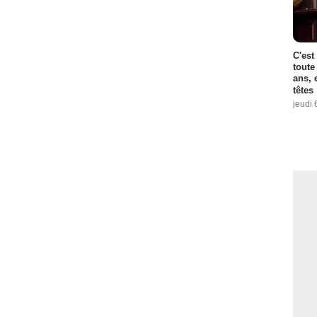
C'est
toute
ans, 
têtes
jeudi 