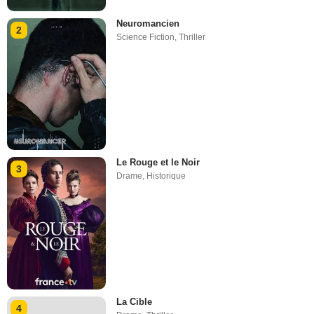
Neuromancien
2
Science Fiction
,
Thriller
Le Rouge et le Noir
3
Drame
,
Historique
La Cible
4