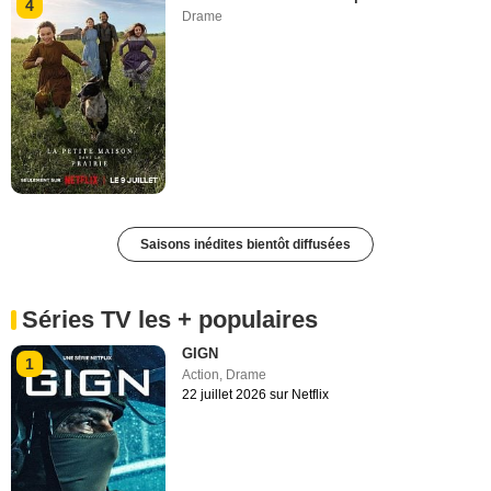
4
Drame
Saisons inédites bientôt diffusées
Séries TV les + populaires
GIGN
1
Action
,
Drame
22 juillet 2026 sur Netflix