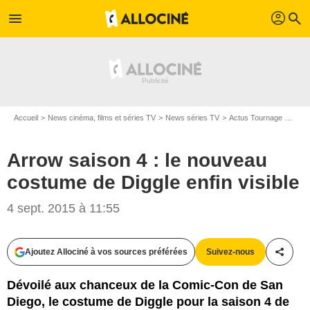
profil
menu
search
Accueil
News cinéma, films et séries TV
News séries TV
Actus Tournage Séries TV
Arrow saison 4 : le nouveau
costume de Diggle enfin visible
4 sept. 2015 à 11:55
The CW
Ajoutez Allociné à vos sources préférées
Suivez-nous
Partag
Dévoilé aux chanceux de la Comic-Con de San
Diego, le costume de Diggle pour la saison 4 de