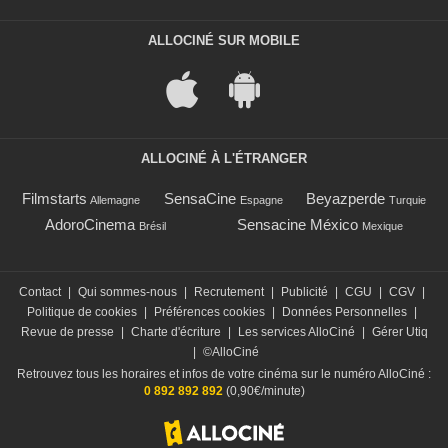
ALLOCINÉ SUR MOBILE
ALLOCINÉ À L'ÉTRANGER
Filmstarts
SensaCine
Beyazperde
Allemagne
Espagne
Turquie
AdoroCinema
Sensacine México
Brésil
Mexique
Contact
|
Qui sommes-nous
|
Recrutement
|
Publicité
|
CGU
|
CGV
|
Politique de cookies
|
Préférences cookies
|
Données Personnelles
|
Revue de presse
|
Charte d'écriture
|
Les services AlloCiné
|
Gérer Utiq
|
©AlloCiné
Retrouvez tous les horaires et infos de votre cinéma sur le numéro AlloCiné :
0 892 892 892
(0,90€/minute)