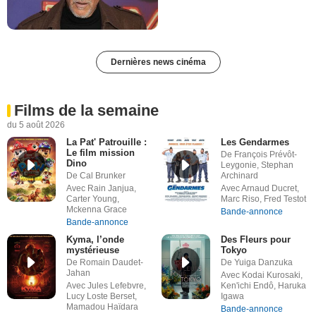
Dernières news cinéma
Films de la semaine
du 5 août 2026
La Pat' Patrouille :
Les Gendarmes
Le film mission
De François Prévôt-
Dino
Leygonie, Stephan
De Cal Brunker
Archinard
Avec Rain Janjua,
Avec Arnaud Ducret,
Carter Young,
Marc Riso, Fred Testot
Mckenna Grace
Bande-annonce
Bande-annonce
Kyma, l’onde
Des Fleurs pour
mystérieuse
Tokyo
De Romain Daudet-
De Yuiga Danzuka
Jahan
Avec Kodai Kurosaki,
Avec Jules Lefebvre,
Ken'ichi Endô, Haruka
Lucy Loste Berset,
Igawa
Mamadou Haïdara
Bande-annonce