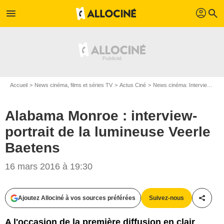
profil
menu
search
Accueil
News cinéma, films et séries TV
Actus Ciné
News cinéma: Interviews
A
Alabama Monroe : interview-
portrait de la lumineuse Veerle
Baetens
16 mars 2016 à 19:30
Ajoutez Allociné à vos sources préférées
Suivez-nous
Partag
A l'occasion de la première diffusion en clair