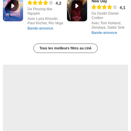
New Day
4,2
4,1
De Phuong Mai
Nguyen
De Destin Daniel
Cretton
Avec Lyna Khoudri,
Paul Kircher, Rio Vega
Avec Tom Holland,
Zendaya, Sadie Sink
Bande-annonce
Bande-annonce
Tous les meilleurs films au ciné