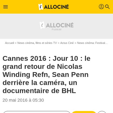
profil
menu
search
Accueil
News cinéma, films et séries TV
Actus Ciné
News cinéma: Festivals
Ca
Cannes 2016 : Jour 10 : le
grand retour de Nicolas
Winding Refn, Sean Penn
derrière la caméra, un
documentaire de BHL
20 mai 2016 à 05:30