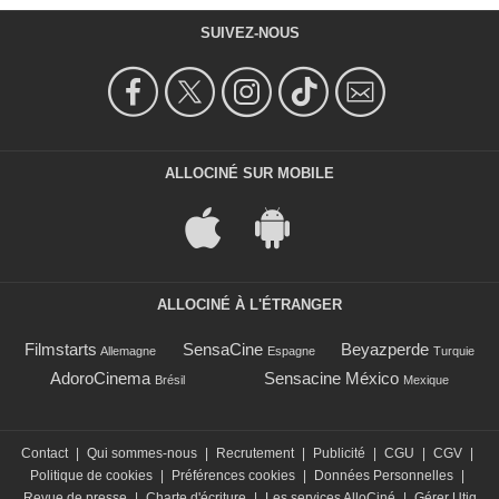
SUIVEZ-NOUS
ALLOCINÉ SUR MOBILE
ALLOCINÉ À L'ÉTRANGER
Filmstarts
SensaCine
Beyazperde
Allemagne
Espagne
Turquie
AdoroCinema
Sensacine México
Brésil
Mexique
Contact
|
Qui sommes-nous
|
Recrutement
|
Publicité
|
CGU
|
CGV
|
Politique de cookies
|
Préférences cookies
|
Données Personnelles
|
Revue de presse
|
Charte d'écriture
|
Les services AlloCiné
|
Gérer Utiq