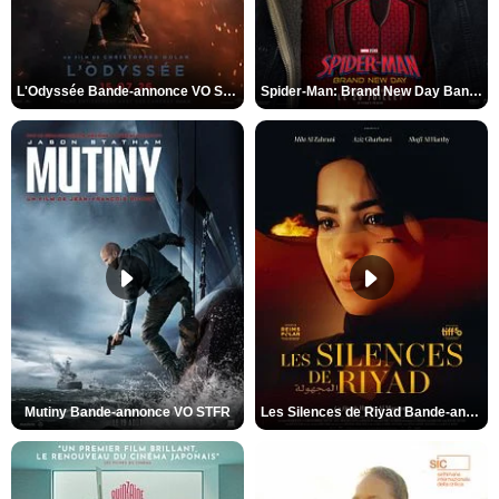
L'Odyssée Bande-annonce VO STFR
Spider-Man: Brand New Day Bande-annonce VO STFR
Mutiny Bande-annonce VO STFR
Les Silences de Riyad Bande-annonce VO STFR