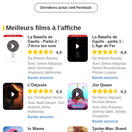
Dernières actus ciné Festivals
Meilleurs films à l'affiche
La Bataille de
La Bataille de
Gaulle - Partie 2 :
Gaulle - partie 1 :
J’écris ton nom
L'Âge de Fer
4,5
4,4
De Antonin Baudry
De Antonin Baudry
Avec Simon Abkarian,
Avec Simon Abkarian,
Niels Schneider,
Simon Russell Beale,
Anamaria Vartolomei
Florian Lesieur
Bande-annonce
Bande-annonce
L'Odyssée
Jim Queen
4,3
4,3
De Christopher Nolan
De Marco Nguyen,
Nicolas Athane
Avec Matt Damon, Tom
Holland, Anne
Avec Alex Ramires,
Hathaway
Jérémy Gillet, Shirley
Souagnon
Bande-annonce
Bande-annonce
In Waves
Spider-Man: Brand