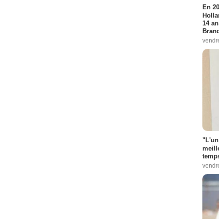
En 20
Holla
14 an
Bran
vendr
"L'un
meill
temps
vendr