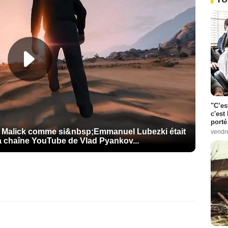
"C’es
c'est 
porté
e Malick comme si&nbsp;Emmanuel Lubezki était
vendr
la chaîne YouTube de Vlad Pyankov...