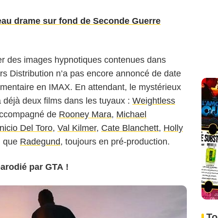
veau drame sur fond de Seconde Guerre
enter des images hypnotiques contenues dans
s Distribution n’a pas encore annoncé de date
mentaire en IMAX. En attendant, le mystérieux
a déjà deux films dans les tuyaux :
Weightless
accompagné de
Rooney Mara
,
Michael
nicio Del Toro
,
Val Kilmer
,
Cate Blanchett
,
Holly
si que
Radegund
, toujours en pré-production.
arodié par GTA !
To