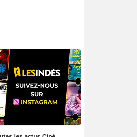
utes les actus Ciné