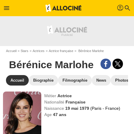
profil
menu
search
Accueil
Stars
Actrices
Actrice française
Bérénice Marlohe
Bérénice Marlohe
Accueil
Biographie
Filmographie
News
Photos
Métier
Actrice
Nationalité
Française
Naissance
19 mai 1979
(Paris - France)
Age
47
ans