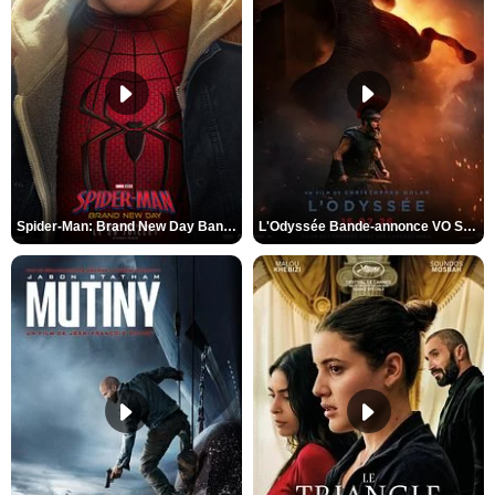
Spider-Man: Brand New Day Bande-annonce VO STFR
L'Odyssée Bande-annonce VO STFR