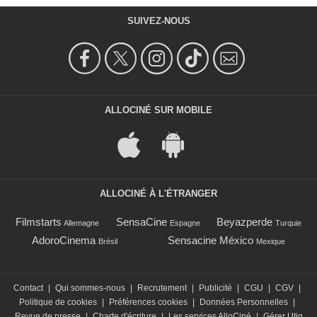
SUIVEZ-NOUS
ALLOCINÉ SUR MOBILE
ALLOCINÉ À L'ÉTRANGER
Filmstarts
SensaCine
Beyazperde
Allemagne
Espagne
Turquie
AdoroCinema
Sensacine México
Brésil
Mexique
Contact
|
Qui sommes-nous
|
Recrutement
|
Publicité
|
CGU
|
CGV
|
Politique de cookies
|
Préférences cookies
|
Données Personnelles
|
Revue de presse
|
Charte d'écriture
|
Les services AlloCiné
|
Gérer Utiq