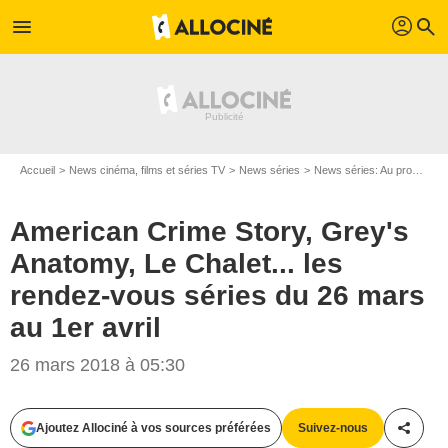
profil
menu
search
Accueil
News cinéma, films et séries TV
News séries
News séries: Au programme
American Crime Story, Grey's
Anatomy, Le Chalet... les
rendez-vous séries du 26 mars
au 1er avril
26 mars 2018 à 05:30
Ajoutez Allociné à vos sources préférées
Suivez-nous
Partag