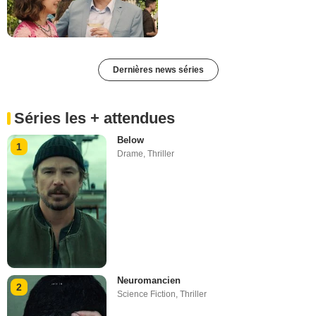
Dernières news séries
Séries les + attendues
Below
1
Drame
,
Thriller
Neuromancien
2
Science Fiction
,
Thriller