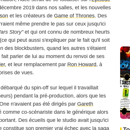
 décembre 2019 dans nos salles, et les nouvelles
nson
et les créateurs de
Game of Thrones
. Des
rraient même prendre le pas sur ceux jusqu'ici
ars Story"
et qui ont connu de nombreux heurts
ce qui peut aussi s'expliquer par le fait qu'il soit
on des blockbusters, quand les autres s'étaient
t fait parler de lui au moment du renvoi de ses
ler
, et leur remplacement par
Ron Howard
, à
prises de vues.
débarqué du spin-off sur lequel il travaillait
meurs) pendant la pré-production, alors que les
ne n'avaient pas été dirigés par
Gareth
té comme co-scénariste dans le générique alors
portant. Des écueils que le studio avait jusqu'ici
e constitue son premier vrai échec avec la saga
To