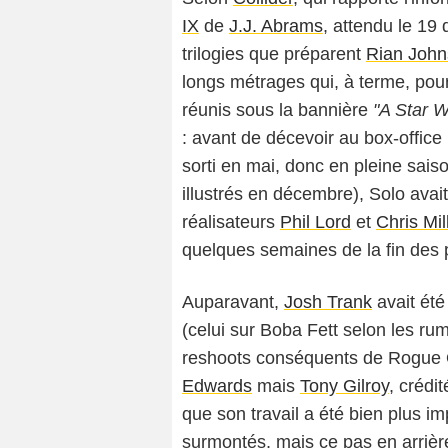
IX
de
J.J. Abrams
, attendu le 19
trilogies que préparent
Rian Joh
longs métrages qui, à terme, pou
réunis sous la bannière
"A Star W
: avant de décevoir au box-office (
sorti en mai, donc en pleine sais
illustrés en décembre), Solo avai
réalisateurs
Phil Lord
et
Chris Mil
quelques semaines de la fin des 
Auparavant,
Josh Trank
avait été 
(celui sur Boba Fett selon les ru
reshoots conséquents de Rogue O
Edwards
mais
Tony Gilroy
, crédi
que son travail a été bien plus im
surmontés, mais ce pas en arrièr