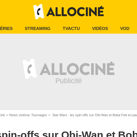
ÉRIES
STREAMING
TVACTU
VIDÉOS
VOD
Ciné
News cinéma: Tournages
Star Wars : les spin-offs sur Obi-Wan et Boba Fett en pa
spin-offs sur Obi-Wan et Bob