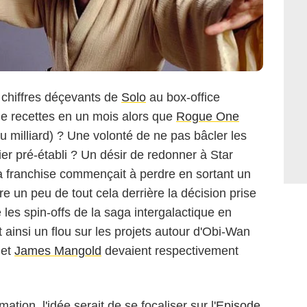
 chiffres déçevants de
Solo
au box-office
de recettes en un mois alors que
Rogue One
u milliard) ? Une volonté de ne pas bâcler les
ier pré-établi ? Un désir de redonner à Star
a franchise commençait à perdre en sortant un
e un peu de tout cela derrière la décision prise
 les spin-offs de la saga intergalactique en
ainsi un flou sur les projets autour d'
Obi-Wan
et
James Mangold
devaient respectivement
rmation, l'idée serait de se focaliser sur l'
Episode