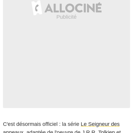
C'est désormais officiel : la série
Le Seigneur des
anneaux
, adaptée de l'oeuvre de
J.R.R. Tolkien
et