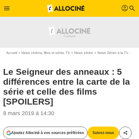
profil
menu
search
Accueil
News cinéma, films et séries TV
News séries
News Séries à la TV
Le S
Le Seigneur des anneaux : 5
différences entre la carte de la
série et celle des films
[SPOILERS]
8 mars 2019 à 14:30
Metropolitan FilmExport
Ajoutez Allociné à vos sources préférées
Suivez-nous
Partag