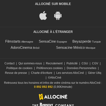
ALLOCINÉ SUR MOBILE
ALLOCINÉ À L'ÉTRANGER
Filmstarts
SensaCine
Beyazperde
Allemagne
Espagne
Turquie
AdoroCinema
Sensacine México
Brésil
Mexique
Contact
|
Qui sommes-nous
|
Recrutement
|
Publicité
|
CGU
|
CGV
|
Politique de cookies
|
Préférences cookies
|
Données Personnelles
|
Revue de presse
|
Charte d'écriture
|
Les services AlloCiné
|
Gérer Utiq
|
©AlloCiné
Retrouvez tous les horaires et infos de votre cinéma sur le numéro AlloCiné :
0 892 892 892
(0,90€/minute)