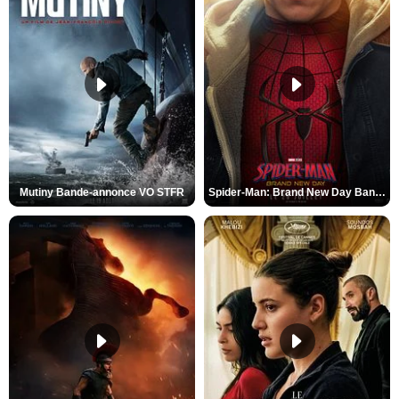
Mutiny Bande-annonce VO STFR
Spider-Man: Brand New Day Bande-annonce VO STFR