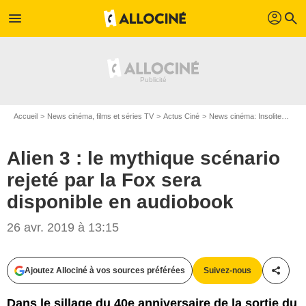
profil
menu
search
Accueil
News cinéma, films et séries TV
Actus Ciné
News cinéma: Insolite
Alie
Alien 3 : le mythique scénario
rejeté par la Fox sera
disponible en audiobook
26 avr. 2019 à 13:15
Twentieth Century Fox
Ajoutez Allociné à vos sources préférées
Suivez-nous
Partag
Dans le sillage du 40e anniversaire de la sortie du