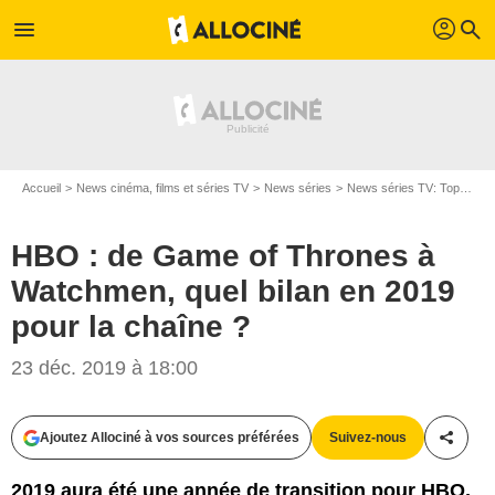
profil
menu
search
Accueil
News cinéma, films et séries TV
News séries
News séries TV: Top et Flop
HBO : de Game of Thrones à
Watchmen, quel bilan en 2019
pour la chaîne ?
23 déc. 2019 à 18:00
HBO
Ajoutez Allociné à vos sources préférées
Suivez-nous
Partag
2019 aura été une année de transition pour HBO,