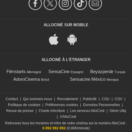
ALLOCINÉ SUR MOBILE
ALLOCINÉ À L'ÉTRANGER
Filmstarts
SensaCine
Beyazperde
Allemagne
Espagne
Turquie
AdoroCinema
Sensacine México
Brésil
Mexique
Contact
|
Qui sommes-nous
|
Recrutement
|
Publicité
|
CGU
|
CGV
|
Politique de cookies
|
Préférences cookies
|
Données Personnelles
|
Revue de presse
|
Charte d'écriture
|
Les services AlloCiné
|
Gérer Utiq
|
©AlloCiné
Retrouvez tous les horaires et infos de votre cinéma sur le numéro AlloCiné :
0 892 892 892
(0,90€/minute)