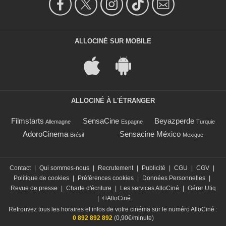
ALLOCINÉ SUR MOBILE
ALLOCINÉ À L'ÉTRANGER
Filmstarts
SensaCine
Beyazperde
Allemagne
Espagne
Turquie
AdoroCinema
Sensacine México
Brésil
Mexique
Contact
|
Qui sommes-nous
|
Recrutement
|
Publicité
|
CGU
|
CGV
|
Politique de cookies
|
Préférences cookies
|
Données Personnelles
|
Revue de presse
|
Charte d'écriture
|
Les services AlloCiné
|
Gérer Utiq
|
©AlloCiné
Retrouvez tous les horaires et infos de votre cinéma sur le numéro AlloCiné :
0 892 892 892
(0,90€/minute)