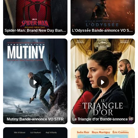
Spider-Man: Brand New Day Bande-annonce VO STFR
L'Odyssée Bande-annonce VO STFR
Mutiny Bande-annonce VO STFR
Le Triangle d'or Bande-annonce VF