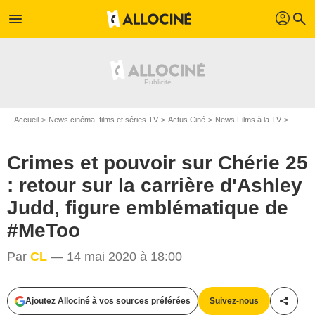
profil
menu
search
Accueil
News cinéma, films et séries TV
Actus Ciné
News Films à la TV
Crimes et pouvoir sur Chérie 25 : retour sur la carrière d'Ashley Judd, figure emblématique de #MeToo
Crimes et pouvoir sur Chérie 25
: retour sur la carrière d'Ashley
Judd, figure emblématique de
#MeToo
Par
CL
— 14 mai 2020 à 18:00
Capture d'écran
Ajoutez Allociné à vos sources préférées
Suivez-nous
Partag