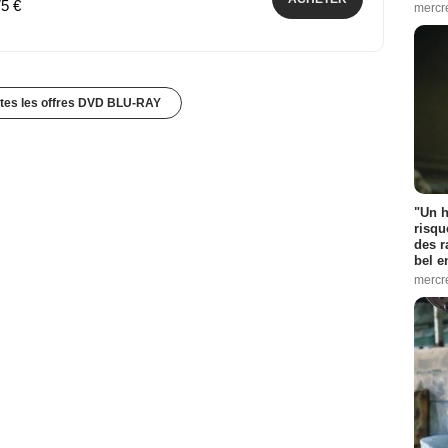
75 €
mercr
utes les offres DVD BLU-RAY
"Un h
risqu
des r
bel 
mercr