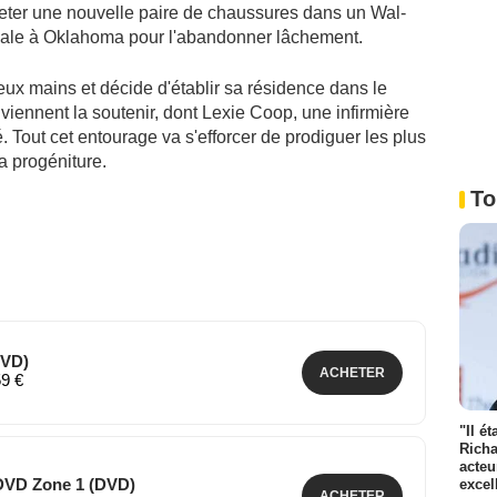
heter une nouvelle paire de chaussures dans un Wal-
 escale à Oklahoma pour l'abandonner lâchement.
ux mains et décide d'établir sa résidence dans le
ennent la soutenir, dont Lexie Coop, une infirmière
 Tout cet entourage va s'efforcer de prodiguer les plus
a progéniture.
To
DVD)
ACHETER
59 €
"Il é
Richa
acteu
 DVD Zone 1 (DVD)
excel
ACHETER