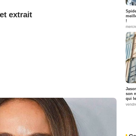
Spid
et extrait
meill
!
mercr
Jason
son n
qui le
vendre