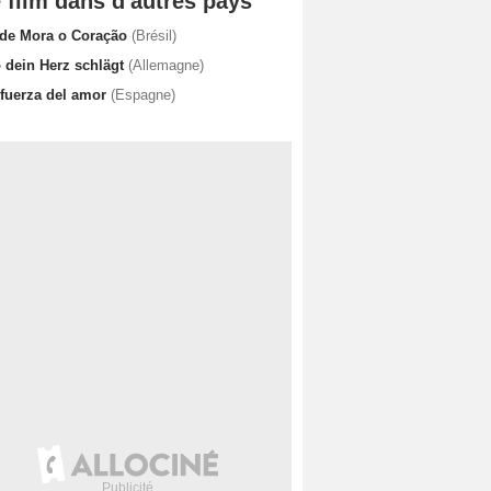
 film dans d'autres pays
de Mora o Coração
(Brésil)
 dein Herz schlägt
(Allemagne)
 fuerza del amor
(Espagne)