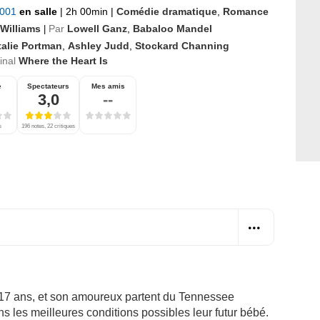
2001
en salle
|
2h 00min
|
Comédie dramatique
,
Romance
 Williams
Par
Lowell Ganz
,
Babaloo Mandel
|
talie Portman
,
Ashley Judd
,
Stockard Channing
ginal
Where the Heart Is
e
Spectateurs
Mes amis
3,0
--
s
196 notes, 22 critiques
17 ans, et son amoureux partent du Tennessee
ans les meilleures conditions possibles leur futur bébé.