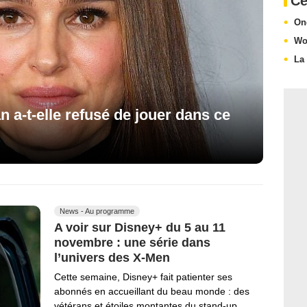
Ce
On
Wo
La
 a-t-elle refusé de jouer dans ce
News - Au programme
A voir sur Disney+ du 5 au 11
novembre : une série dans
l’univers des X-Men
Cette semaine, Disney+ fait patienter ses
abonnés en accueillant du beau monde : des
vétérans et étoiles montantes du stand-up…