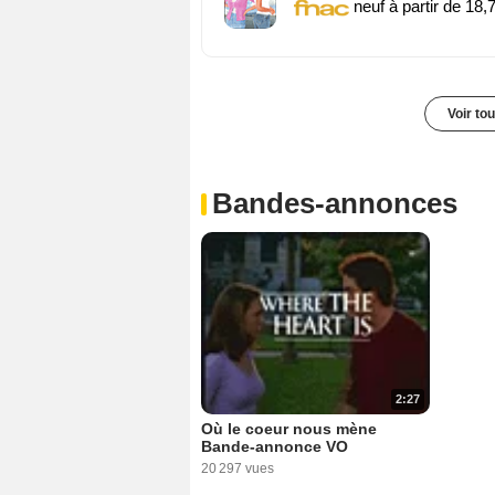
neuf à partir de 18,
Voir to
Bandes-annonces
2:27
Où le coeur nous mène
Bande-annonce VO
20 297 vues