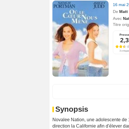
16 mai 
De
Matt
Avec
Na
Titre ori
Press
2,3
3 critique
Synopsis
Novalee Nation, une adolescente de 
direction la Californie afin d'élever d