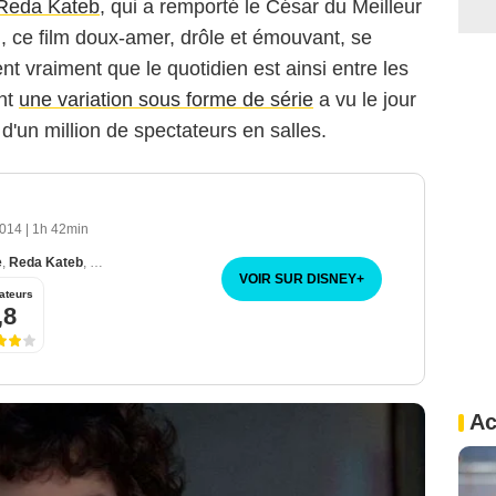
Reda Kateb
, qui a remporté le César du Meilleur
, ce film doux-amer, drôle et émouvant, se
nt vraiment que le quotidien est ainsi entre les
ont
une variation sous forme de série
a vu le jour
d'un million de spectateurs en salles.
2014
|
1h 42min
e
,
Reda Kateb
,
Jacques Gamblin
VOIR SUR DISNEY
+
ateurs
,8
Ac