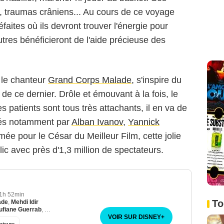
, traumas crâniens... Au cours de ce voyage
éfaites où ils devront trouver l'énergie pour
utres bénéficieront de l'aide précieuse des
 le chanteur
Grand Corps Malade
, s'inspire du
de ce dernier. Drôle et émouvant à la fois, le
es patients sont tous très attachants, il en va de
nés notamment par
Alban Ivanov
,
Yannick
ée pour le César du Meilleur Film, cette jolie
ic avec près d'1,3 million de spectateurs.
1h 52min
To
ade
,
Mehdi Idir
ufiane Guerrab
,
Moussa Mansaly
VOIR SUR DISNEY
+
ateurs