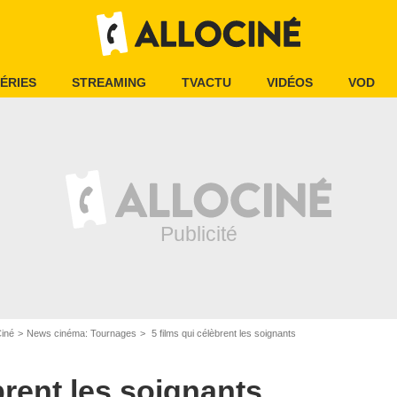
ÉRIES
STREAMING
TVACTU
VIDÉOS
VOD
Le Pacte
Ciné
News cinéma: Tournages
5 films qui célèbrent les soignants
brent les soignants