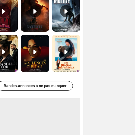
Le Triangle d'or Bande-annonce VF
Les Silences de Riyad Bande-annonce VO STFR
Les Matins merveilleux Bande-annonce VF
Bandes-annonces à ne pas manquer