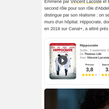
Emmené par
Vincent Lacoste
et
second rôle pour son rôle d'Abdel
distingue par son réalisme : on se
murs d'un hôpital. Hippocrate, d
en 2018 sur Canal+, a attiré près 
Hippocrate
Sortie :
3 septembre 
De
Thomas Lilti
Avec
Vincent Lacost
Presse
Spect
3,8
3