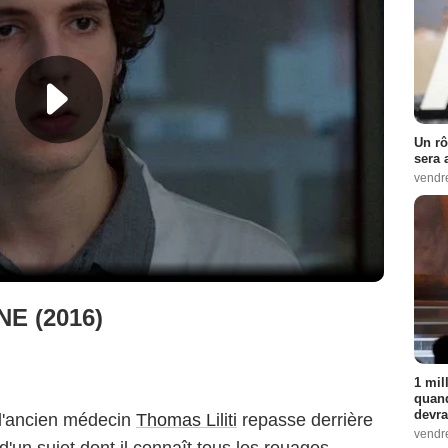
Un rô
sera 
vendr
E (2016)
1 mil
quand
devra
 l'ancien médecin
Thomas Liliti
repasse derrière
vendr
'un sujet dont il connaît tous les rouages.