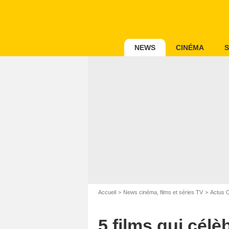
NEWS
CINÉMA
S
Accueil
News cinéma, films et séries TV
Actus 
5 films qui célè