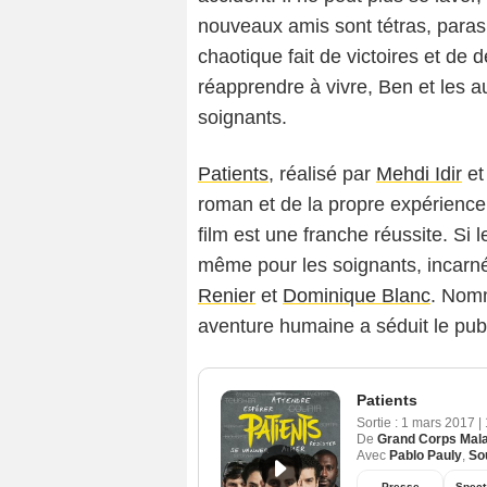
nouveaux amis sont tétras, paras
chaotique fait de victoires et de d
réapprendre à vivre, Ben et les a
soignants.
Patients
, réalisé par
Mehdi Idir
et
roman et de la propre expérience 
film est une franche réussite. Si l
même pour les soignants, incar
Renier
et
Dominique Blanc
. Nomm
aventure humaine a séduit le publ
Patients
Sortie :
1 mars 2017
|
De
Grand Corps Mal
Avec
Pablo Pauly
,
So
Presse
Spect