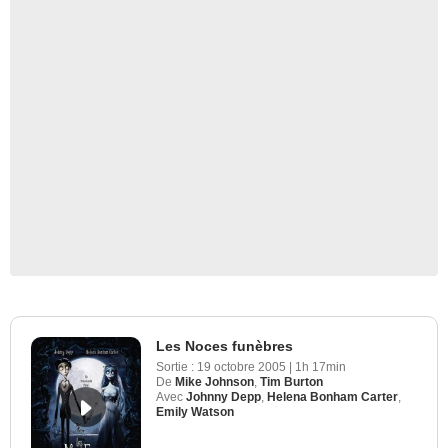
Les Noces funèbres
Sortie :
19 octobre 2005
|
1h 17min
De
Mike Johnson
,
Tim Burton
Avec
Johnny Depp
,
Helena Bonham Carter
,
Emily Watson