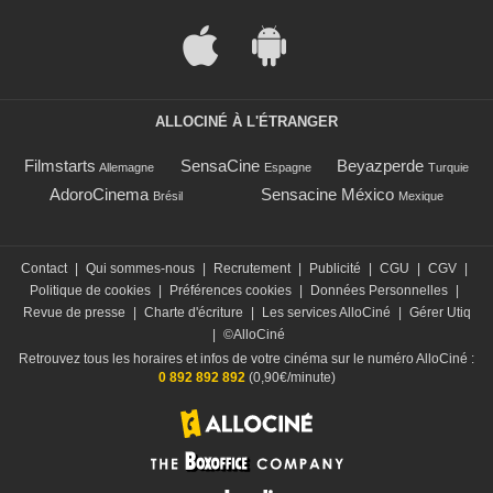
ALLOCINÉ À L'ÉTRANGER
Filmstarts
SensaCine
Beyazperde
Allemagne
Espagne
Turquie
AdoroCinema
Sensacine México
Brésil
Mexique
Contact
|
Qui sommes-nous
|
Recrutement
|
Publicité
|
CGU
|
CGV
|
Politique de cookies
|
Préférences cookies
|
Données Personnelles
|
Revue de presse
|
Charte d'écriture
|
Les services AlloCiné
|
Gérer Utiq
|
©AlloCiné
Retrouvez tous les horaires et infos de votre cinéma sur le numéro AlloCiné :
0 892 892 892
(0,90€/minute)