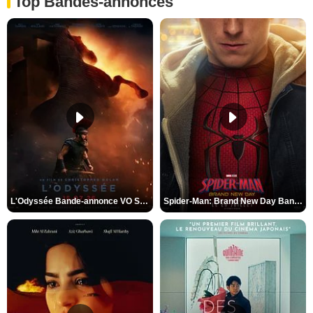
Top Bandes-annonces
L'Odyssée Bande-annonce VO STFR
Spider-Man: Brand New Day Bande-annonce VO STFR