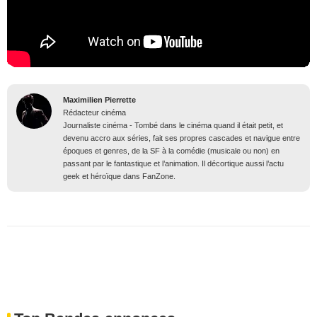
Maximilien Pierrette
Rédacteur cinéma
Journaliste cinéma - Tombé dans le cinéma quand il était petit, et
devenu accro aux séries, fait ses propres cascades et navigue entre
époques et genres, de la SF à la comédie (musicale ou non) en
passant par le fantastique et l’animation. Il décortique aussi l’actu
geek et héroïque dans FanZone.