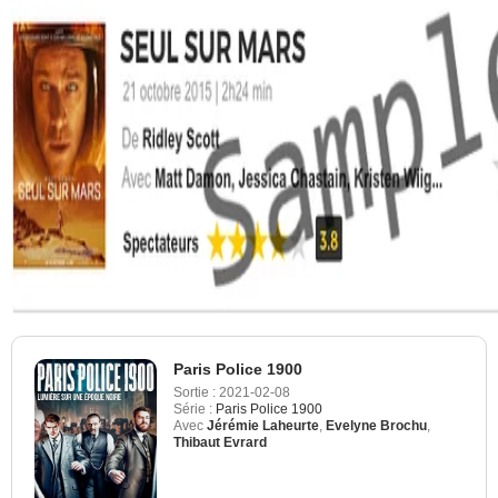
Paris Police 1900
Sortie :
2021-02-08
Série :
Paris Police 1900
Avec
Jérémie Laheurte
,
Evelyne Brochu
,
Thibaut Evrard