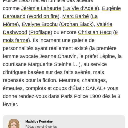
Police 1900 met en lumière des acteurs
comme
Jérémie Laheurte
(
La Vie d’Adèle
),
Eugénie
Derouand
(
World on fire
),
Marc Barbé
(
La
Môme
),
Evelyne Brochu
(
Orphan Black
),
Valérie
Dashwood
(
Profilage
) ou encore
Christian Hecq
(
9
mois ferme
). Ils incarnent une galerie de
personnalités ayant réellement existé (la première
femme avocate Jeanne Chauvin, le préfet Lépine, la
courtisane Marguerite Steinheil…), au service
d’intrigues basées sur des faits avérés, mais
repensés pour la fiction. Meurtres, chantages,
émeutes, complots et coups d’État : CANAL+ vous
donne rendez-vous dans Paris Police 1900 dès le 8
février.
Mathilde Fontaine
Rédactrice ciné-séries