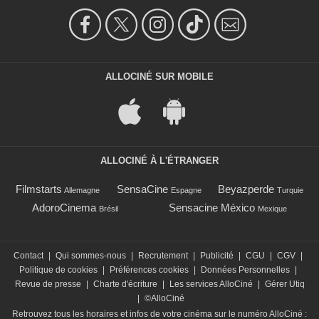
ALLOCINÉ SUR MOBILE
ALLOCINÉ À L'ÉTRANGER
Filmstarts
SensaCine
Beyazperde
Allemagne
Espagne
Turquie
AdoroCinema
Sensacine México
Brésil
Mexique
Contact
|
Qui sommes-nous
|
Recrutement
|
Publicité
|
CGU
|
CGV
|
Politique de cookies
|
Préférences cookies
|
Données Personnelles
|
Revue de presse
|
Charte d'écriture
|
Les services AlloCiné
|
Gérer Utiq
|
©AlloCiné
Retrouvez tous les horaires et infos de votre cinéma sur le numéro AlloCiné :