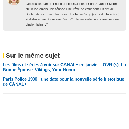
Celle qui est fan de Friends et pourrait bosser chez Dunder Mifflin.
Ne loupe jamais une séance ciné, rêve de vivre dans un film de
Sautet, de faire une choré avec les fréros Vega (ceux de Tarantino)
et d'aller à une Boum avec Vic ! ("Et là, normalement, il me faut une
citation latine...")
Sur le même sujet
Les films et séries à voir sur CANAL+ en janvier : OVNI(s), La
Bonne Épouse, Vikings, Your Honor...
Paris Police 1900 : une date pour la nouvelle série historique
de CANAL+