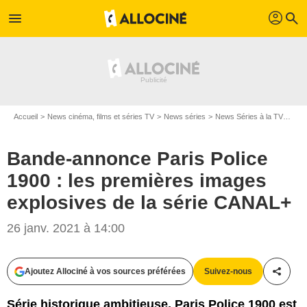
profil
menu
search
Accueil
News cinéma, films et séries TV
News séries
News Séries à la TV
Band
Bande-annonce Paris Police
1900 : les premières images
explosives de la série CANAL+
26 janv. 2021 à 14:00
Ajoutez Allociné à vos sources préférées
Suivez-nous
Partag
Série historique ambitieuse, Paris Police 1900 est